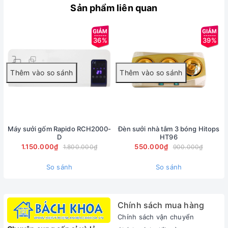
Sản phẩm liên quan
11 thanh sưởi
Rơle có thể điều chỉnh
Chức năng bảo vệ khi quá nóng
36%
39%
Đèn báo nguồn
Bánh xe di chuyển dễ dàng
Dầu trong máy thân thiện với môi trường
Tiếng ồn nhỏ
Tính năng tự ngắt khi bị đổ
Máy sưởi gốm Rapido RCH2000-
Đèn sưởi nhà tắm 3 bóng Hitops
D
HT96
1.150.000₫
550.000₫
1.800.000₫
900.000₫
So sánh
So sánh
Chính sách mua hàng
Chính sách vận chuyển