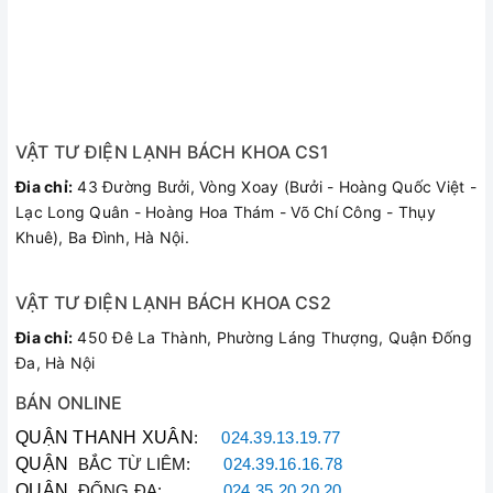
VẬT TƯ ĐIỆN LẠNH BÁCH KHOA CS1
Đia chỉ:
43 Đường Bưởi, Vòng Xoay (Bưởi - Hoàng Quốc Việt -
Lạc Long Quân - Hoàng Hoa Thám - Võ Chí Công - Thụy
Khuê), Ba Đình, Hà Nội.
VẬT TƯ ĐIỆN LẠNH BÁCH KHOA CS2
Đia chỉ:
450 Đê La Thành, Phường Láng Thượng, Quận Đống
Đa, Hà Nội
BÁN ONLINE
QUẬN THANH XUÂN
:
024.39.13.19.77
QUẬN
BẮC TỪ LIÊM:
024.39.16.16.78
QUẬN
ĐỐNG ĐA:
024.35.20.20.20