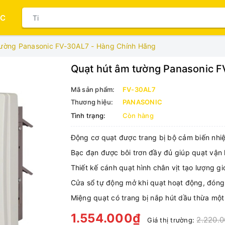
ỤC
tường Panasonic FV-30AL7 - Hàng Chính Hãng
Quạt hút âm tường Panasonic 
Mã sản phẩm:
FV-30AL7
Thương hiệu:
PANASONIC
Tình trạng:
Còn hàng
Động cơ quạt được trang bị bộ cảm biến nhiệ
Bạc đạn được bôi trơn đầy đủ giúp quạt vận h
Thiết kế cánh quạt hình chân vịt tạo lượng g
Cửa sổ tự động mở khi quạt hoạt động, đóng
Miệng quạt có trang bị nắp hút dầu thừa một
1.554.000₫
2.220.
Giá thị trường: