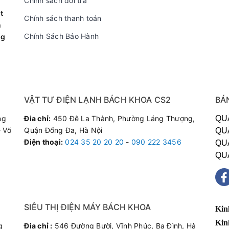
Chính sách đổi trả
t
Chính sách thanh toán
n
Chính Sách Bảo Hành
ng
VẬT TƯ ĐIỆN LẠNH BÁCH KHOA CS2
BÁ
ng
Đia chỉ:
450 Đê La Thành, Phường Láng Thượng,
QU
 Võ
Quận Đống Đa, Hà Nội
QU
Điện thoại
:
024 35 20 20 20
-
090 222 3456
QU
QU
SIÊU THỊ ĐIỆN MÁY BÁCH KHOA
Kin
Kin
g
Đia chỉ :
546 Đường Bười, Vĩnh Phúc, Ba Đình, Hà