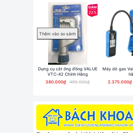
22%
Dụng cụ cắt ống đồng VALUE
Máy dò gas Va
VTC-42 Chính Hãng
h
380.000₫
485.000₫
2.375.000₫