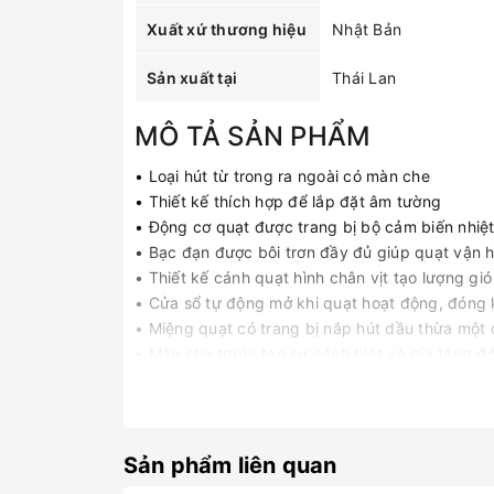
Xuất xứ thương hiệu
Nhật Bản
Sản xuất tại
Thái Lan
MÔ TẢ SẢN PHẨM
• Loại hút từ trong ra ngoài có màn che
• Thiết kế thích hợp để lắp đặt âm tường
• Động cơ quạt được trang bị bộ cảm biến nhiệt
• Bạc đạn được bôi trơn đầy đủ giúp quạt vận hà
• Thiết kế cánh quạt hình chân vịt tạo lượng gi
• Cửa sổ tự động mở khi quạt hoạt động, đóng
• Miệng quạt có trang bị nắp hút dầu thừa một 
• Màn che trước tạo sự cách biệt và gia tăng 
• Khung và cây sập bằng thép, được sơn sẵn l
• Kích thước lắp đặt = 350 x 350 mm
Sản phẩm liên quan