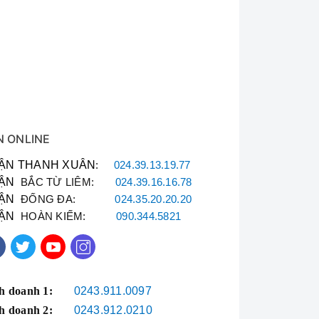
N ONLINE
ẬN THANH XUÂN
:
024.39.13.19.77
ẬN
BẮC TỪ LIÊM:
024.39.16.16.78
ẬN
ĐỐNG ĐA:
024.35.20.20.20
ẬN
HOÀN KIẾM:
090.344.5821
h doanh 1:
0243.911.0097
h doanh 2:
0243.912.0210