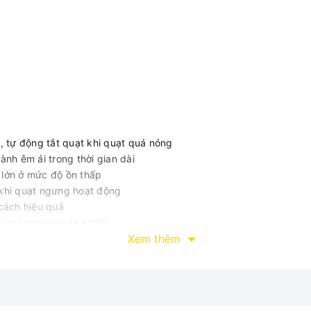
, tự động tắt quạt khi quạt quá nóng
nh êm ái trong thời gian dài
ó lớn ở mức độ ồn thấp
 khi quạt ngưng hoạt động
cách hiệu quả
độ an toàn cho sản phẩm
Xem thêm
àm tăng độ bền của quạt