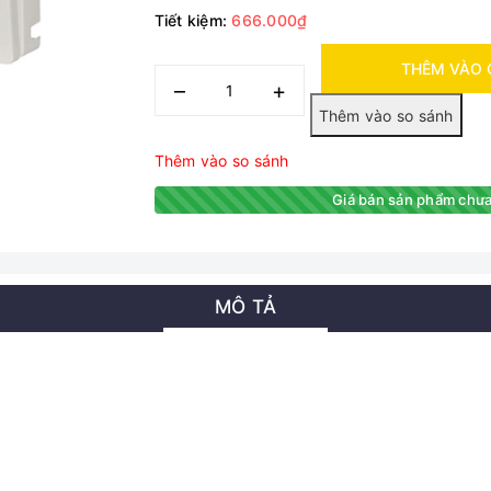
Tiết kiệm:
666.000₫
THÊM VÀO 
–
+
Thêm vào so sánh
Giá bán sản phẩm chưa
MÔ TẢ