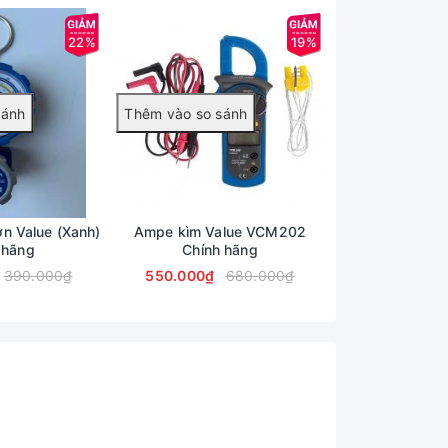
22%
19%
n Value (Xanh)
Ampe kìm Value VCM202
Cân Nạp Gas Đi
 hãng
Chính hãng
Chính
390.000₫
550.000₫
680.000₫
12.090.000₫