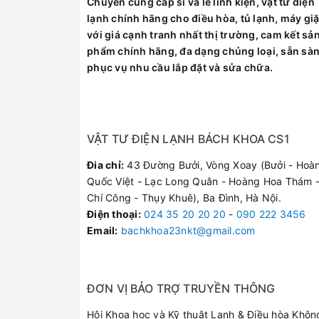
Chuyên cung cấp sỉ và lẻ linh kiện, vật tư điện
lạnh chính hãng cho điều hòa, tủ lạnh, máy giặ
với giá cạnh tranh nhất thị trường, cam kết sả
phẩm chính hãng, đa dạng chủng loại, sẵn sà
phục vụ nhu cầu lắp đặt và sửa chữa.
VẬT TƯ ĐIỆN LẠNH BÁCH KHOA CS1
Đia chỉ:
43 Đường Bưởi, Vòng Xoay (Bưởi - Hoà
Quốc Việt - Lạc Long Quân - Hoàng Hoa Thám -
Chí Công - Thụy Khuê), Ba Đình, Hà Nội.
Điện thoại
:
024 35 20 20 20
-
090 222 3456
Email:
bachkhoa23nkt@gmail.com
ĐƠN VỊ BẢO TRỢ TRUYỀN THÔNG
Hội Khoa học và Kỹ thuật Lạnh & Điều hòa Khôn