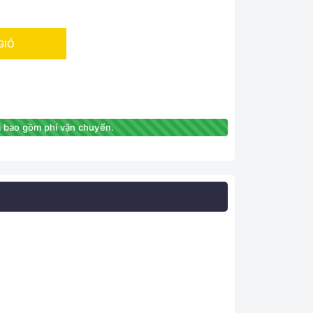
GIỎ
 bao gồm phí vận chuyển.