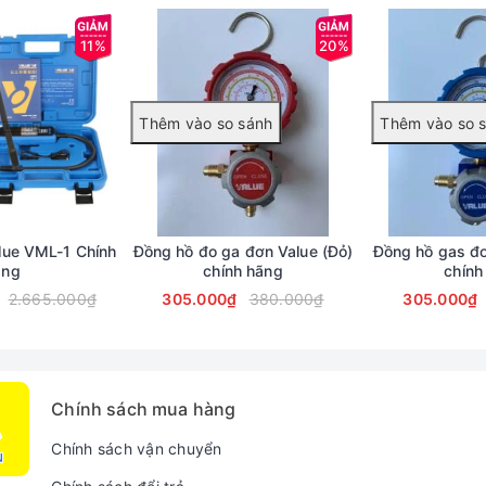
11%
20%
lue VML-1 Chính
Đồng hồ đo ga đơn Value (Đỏ)
Đồng hồ gas đơ
ãng
chính hãng
chính
2.665.000₫
305.000₫
380.000₫
305.000₫
Chính sách mua hàng
Chính sách vận chuyển