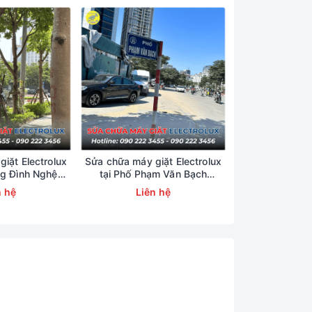
iặt Electrolux
Sửa chữa máy giặt Electrolux
Sửa chữa máy g
ng Đình Nghệ
tại Phố Phạm Văn Bạch
tại Phố T
23456
0902223456
09022
n hệ
Liên hệ
Liên