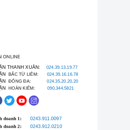
N ONLINE
ng, điều hòa mini,
ẬN THANH XUÂN
:
024.39.13.19.77
ẬN
BẮC TỪ LIÊM:
024.39.16.16.78
đầy đủ.
ẬN
ĐỐNG ĐA:
024.35.20.20.20
iền.
ẬN
HOÀN KIẾM:
090.344.5821
tháng.
h doanh 1:
0243.911.0097
h doanh 2:
0243.912.0210