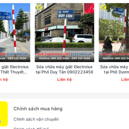
giặt Electrolux
Sửa chữa máy giặt Electrolux
Sửa chữa máy g
 Thất Thuyết
tại Phố Duy Tân 0902223456
tại Phố Dươ
223456
09022
n hệ
Liên hệ
Liê
Gặp Trên Điều Hòa Di Động Casper
g Casper báo lỗi E5, E4 trên màn hình hiển thị.
Chính sách mua hàng
nhưng không nguồn, không hoạt động.
Chính sách vận chuyển
) không chạy hoặc chạy ra hơi nóng, không mát.