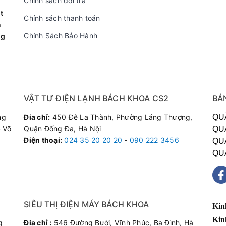
Chính sách đổi trả
ảy nước lê láng ra sàn nhà do tắc khay chứa hoặc hỏng bơm.
t
Chính sách thanh toán
n
, rung lắc mạnh khi vận hành.
Chính Sách Bảo Hành
ng
rò rỉ gas ở các đầu hộc nối ống.
n Dịch Vụ Sửa Chữa Của Bách Khoa?
VẬT TƯ ĐIỆN LẠNH BÁCH KHOA CS2
BÁ
ên dày dặn kinh nghiệm chuyên sâu về các dòng điều hòa máy đứ
ng
Đia chỉ:
450 Đê La Thành, Phường Láng Thượng,
QU
ại sự hài lòng tuyệt đối:
 Võ
Quận Đống Đa, Hà Nội
QU
Thay thế cảm biến, bo mạch, quạt chính hãng Casper, sẵn kho 
Điện thoại
:
024 35 20 20 20
-
090 222 3456
QU
nh xác:
Báo đúng lỗi, sửa đúng giá, tuyệt đối không bày vẽ câu t
QU
ặt nhanh chóng khắp các quận huyện nội thành Hà Nội.
 hạng mục sửa chữa và thay thế đều được bảo hành từ 3 đến 6 
Gì Về Chúng Tôi?
SIÊU THỊ ĐIỆN MÁY BÁCH KHOA
Kin
Kin
g
Đia chỉ :
546 Đường Bười, Vĩnh Phúc, Ba Đình, Hà