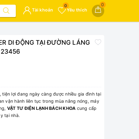
0
0
Tài khoản
Yêu thích
ER DI ĐỘNG TẠI ĐƯỜNG LÁNG
223456
 tiện lợi đang ngày càng được nhiều gia đình tại
ian vận hành liên tục trong mùa nắng nóng, máy
ắng,
VẬT TƯ ĐIỆN LẠNH BÁCH KHOA
cung cấp
y tại nhà.