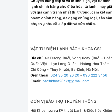
Chuyên cung cấp sỉ và lẻ linh kiện, vật tư điện
Điều hòa bị ch
lạnh chính hãng cho điều hòa, tủ lạnh, máy giặ
với giá cạnh tranh nhất thị trường, cam kết sả
Quạt gió kêu to
phẩm chính hãng, đa dạng chủng loại, sẵn sà
Máy thiếu gas, 
phục vụ nhu cầu lắp đặt và sửa chữa.
Tại Sao Nên Chọ
VẬT TƯ ĐIỆN LẠNH BÁCH KHOA CS1
Với đội ngũ kỹ thuật vi
Đia chỉ:
43 Đường Bưởi, Vòng Xoay (Bưởi - Hoà
chúng tôi cam kết mang l
Quốc Việt - Lạc Long Quân - Hoàng Hoa Thám -
Linh kiện chính hãng:
Chí Công - Thụy Khuê), Ba Đình, Hà Nội.
Kiểm tra bắt bệnh chí
Điện thoại
:
024 35 20 20 20
-
090 222 3456
Phục vụ siêu tốc:
Có m
Email:
bachkhoa23nkt@gmail.com
Bảo hành dài hạn:
Mọi
Khách Hàng Nói 
ĐƠN VỊ BẢO TRỢ TRUYỀN THÔNG
Hội Khoa học và Kỹ thuật Lạnh & Điều hòa Khôn