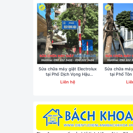
Sửa chữa máy giặt Electrolux
Sửa chữa máy 
tại Phố Dịch Vọng Hậu
tại Phố Tôn
0902223456
0902
Liên hệ
Liê
Các Lỗi Thường 
Điều hòa di độn
Máy cắm điện 
Block (máy nén