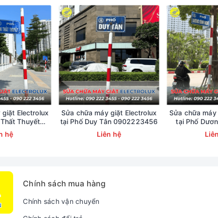
giặt Electrolux
Sửa chữa máy giặt Electrolux
Sửa chữa máy g
 Thất Thuyết
tại Phố Duy Tân 0902223456
tại Phố Dươ
223456
09022
n hệ
Liên hệ
Liê
Gặp Trên Điều Hòa Di Động Casper
g Casper báo lỗi E5, E4 trên màn hình hiển thị.
Chính sách mua hàng
nhưng không nguồn, không hoạt động.
Chính sách vận chuyển
) không chạy hoặc chạy ra hơi nóng, không mát.