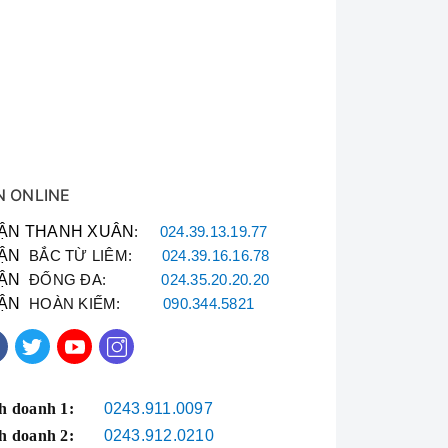
N ONLINE
ng, điều hòa mini,
ẬN THANH XUÂN
:
024.39.13.19.77
ẬN
BẮC TỪ LIÊM:
024.39.16.16.78
đầy đủ.
ẬN
ĐỐNG ĐA:
024.35.20.20.20
iền.
ẬN
HOÀN KIẾM:
090.344.5821
tháng.
h doanh 1:
0243.911.0097
h doanh 2:
0243.912.0210