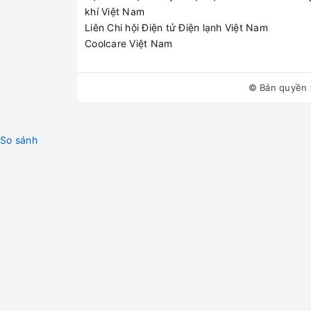
khí Việt Nam
Anh Hoàng - Quận T
Liên Chi hội Điện tử Điện lạnh Việt Nam
Coolcare Việt Nam
★★★★★
"Cái điều hòa Casper 
© Bản quyền 
thấy thợ đến rất nhan
So sánh
Chị Thuận - Cầu Giấy
★★★★★
"Máy bật lên chỉ có 
thay thế xong máy lạ