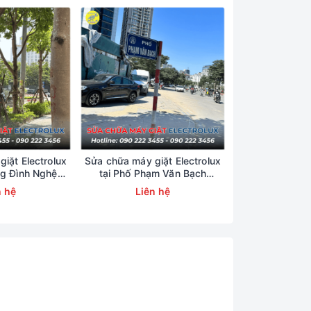
iặt Electrolux
Sửa chữa máy giặt Electrolux
Sửa chữa máy g
ng Đình Nghệ
tại Phố Phạm Văn Bạch
tại Phố T
23456
0902223456
09022
n hệ
Liên hệ
Liên