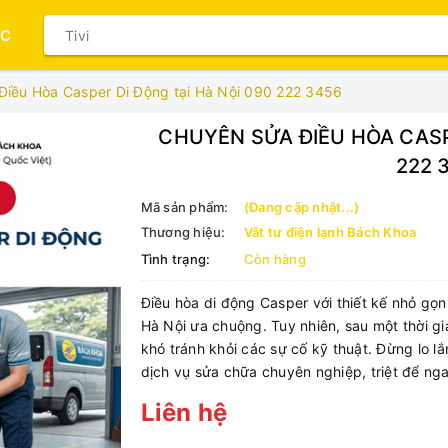
ỤC
Điều Hòa Casper Di Động tại Hà Nội 090 222 3456
CHUYÊN SỬA ĐIỀU HÒA CASP
222 
Mã sản phẩm:
(Đang cập nhật...)
Thương hiệu:
Vât tư điện lạnh Bách Khoa
Tình trạng:
Còn hàng
Điều hòa di động Casper với thiết kế nhỏ gọn,
Hà Nội ưa chuộng. Tuy nhiên, sau một thời g
khó tránh khỏi các sự cố kỹ thuật. Đừng lo l
dịch vụ sửa chữa chuyên nghiệp, triệt để nga
Liên hệ