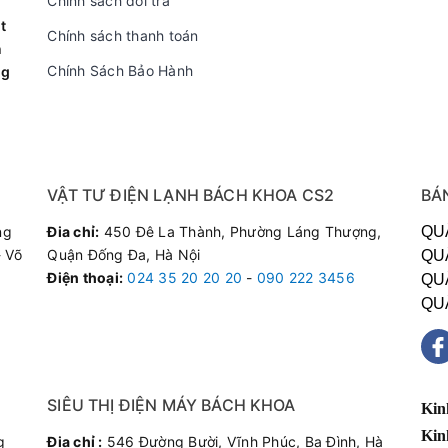
Chính sách đổi trả
ảy nước lê láng ra sàn nhà do tắc khay chứa hoặc hỏng bơm.
t
Chính sách thanh toán
n
, rung lắc mạnh khi vận hành.
Chính Sách Bảo Hành
ng
rò rỉ gas ở các đầu hộc nối ống.
n Dịch Vụ Sửa Chữa Của Bách Khoa?
VẬT TƯ ĐIỆN LẠNH BÁCH KHOA CS2
BÁ
ên dày dặn kinh nghiệm chuyên sâu về các dòng điều hòa máy đứ
ng
Đia chỉ:
450 Đê La Thành, Phường Láng Thượng,
QU
ại sự hài lòng tuyệt đối:
 Võ
Quận Đống Đa, Hà Nội
QU
Thay thế cảm biến, bo mạch, quạt chính hãng Casper, sẵn kho 
Điện thoại
:
024 35 20 20 20
-
090 222 3456
QU
nh xác:
Báo đúng lỗi, sửa đúng giá, tuyệt đối không bày vẽ câu t
QU
ặt nhanh chóng khắp các quận huyện nội thành Hà Nội.
 hạng mục sửa chữa và thay thế đều được bảo hành từ 3 đến 6 
Gì Về Chúng Tôi?
SIÊU THỊ ĐIỆN MÁY BÁCH KHOA
Kin
Kin
g
Đia chỉ :
546 Đường Bười, Vĩnh Phúc, Ba Đình, Hà