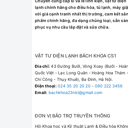
Chuyên cung cấp sỉ và lẻ linh kiện, vật tư điện
Điều hòa bị ch
lạnh chính hãng cho điều hòa, tủ lạnh, máy giặ
với giá cạnh tranh nhất thị trường, cam kết sả
Quạt gió kêu to
phẩm chính hãng, đa dạng chủng loại, sẵn sà
Máy thiếu gas, 
phục vụ nhu cầu lắp đặt và sửa chữa.
Tại Sao Nên Chọ
VẬT TƯ ĐIỆN LẠNH BÁCH KHOA CS1
Với đội ngũ kỹ thuật vi
Đia chỉ:
43 Đường Bưởi, Vòng Xoay (Bưởi - Hoà
chúng tôi cam kết mang l
Quốc Việt - Lạc Long Quân - Hoàng Hoa Thám -
Linh kiện chính hãng:
Chí Công - Thụy Khuê), Ba Đình, Hà Nội.
Kiểm tra bắt bệnh chí
Điện thoại
:
024 35 20 20 20
-
090 222 3456
Phục vụ siêu tốc:
Có m
Email:
bachkhoa23nkt@gmail.com
Bảo hành dài hạn:
Mọi
Khách Hàng Nói 
ĐƠN VỊ BẢO TRỢ TRUYỀN THÔNG
Hội Khoa học và Kỹ thuật Lạnh & Điều hòa Khôn