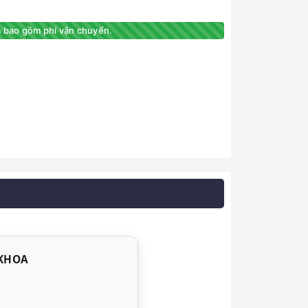
 bao gồm phí vận chuyển.
 KHOA