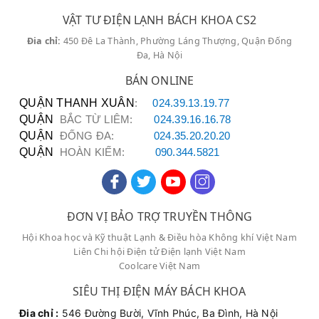
VẬT TƯ ĐIỆN LẠNH BÁCH KHOA CS2
Sửa chữa tại nhà
: Tiện lợi, không cần mang
Đia chỉ:
450 Đê La Thành, Phường Láng Thượng, Quận Đống
vác cồng kềnh, phục vụ nhanh chóng khu vực
Đa, Hà Nội
**Mộ Lao** trong vòng 30 phút.
BÁN ONLINE
Linh kiện chính hãng
: Thay thế linh kiện có
QUẬN THANH XUÂN
:
024.39.13.19.77
nguồn gốc rõ ràng, bảo hành dài hạn.
QUẬN
BẮC TỪ LIÊM:
024.39.16.16.78
QUẬN
ĐỐNG ĐA:
024.35.20.20.20
Giá cả minh bạch
: Báo giá cụ thể trước khi
QUẬN
HOÀN KIẾM:
090.344.5821
tiến hành sửa chữa.
Phục vụ nhanh chóng
: Phản ứng kịp thời qua
hotline sửa máy sưởi
090.222.3456.
ĐƠN VỊ BẢO TRỢ TRUYỀN THÔNG
Hội Khoa học và Kỹ thuật Lạnh & Điều hòa Không khí Việt Nam
Liên Chi hội Điện tử Điện lạnh Việt Nam
Đánh Giá Của Khách Hàng
Coolcare Việt Nam
Tại Khu Vực Đường
Mộ
SIÊU THỊ ĐIỆN MÁY BÁCH KHOA
Lao
-
Hà Đông
Đia chỉ :
546 Đường Bười, Vĩnh Phúc, Ba Đình, Hà Nội