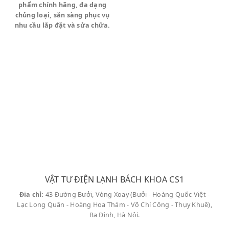
phẩm chính hãng, đa dạng
chủng loại, sẵn sàng phục vụ
✅ Thay thế linh kiện chính hãng cho các
nhu cầu lắp đặt và sửa chữa.
thương hiệu như **Delonghi**, Sunhouse,
Tiross, Kangaroo, v.v.
✅ Kiểm tra và bảo dưỡng định kỳ, vệ sinh
máy, đảm bảo an toàn điện.
Lý Do Khách Hàng Đường
Mộ Lao
Tin Tưởng
Dịch
Vụ Sửa Chữa Tại Nhà
Của
Chúng Tôi:
VẬT TƯ ĐIỆN LẠNH BÁCH KHOA CS1
Đia chỉ:
43 Đường Bưởi, Vòng Xoay (Bưởi - Hoàng Quốc Việt -
100% Kỹ sư, Kỹ thuật viên chuyên ngành
Lạc Long Quân - Hoàng Hoa Thám - Võ Chí Công - Thụy Khuê),
Đảm nhiệm
: Đảm bảo chẩn đoán lỗi chính xác
Ba Đình, Hà Nội.
và sửa chữa hiệu quả.