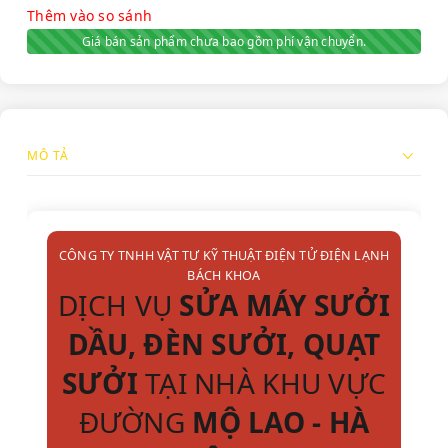
Thêm vào so sánh
Giá bán sản phẩm chưa bao gồm phí vận chuyển.
MÔ TẢ
CÔNG TY TNHH VẬT TƯ KỸ THUẬT ĐIỆN TỬ ĐIỆN LẠNH
BÁCH KHOA
DỊCH VỤ
SỬA MÁY SƯỞI
DẦU, ĐÈN SƯỞI, QUẠT
SƯỞI
TẠI NHÀ KHU VỰC
ĐƯỜNG
MỘ LAO - HÀ