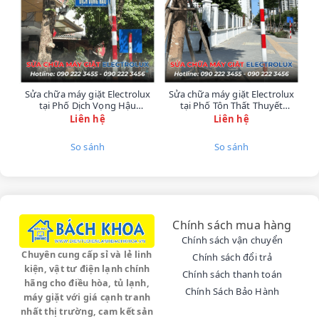
là nơi tập trung nhiều chung cư và khu đô thị lớn.
Khi
máy sưởi dầu
,
đèn sưởi
hay
quạt sưởi
nhà
bạn gặp sự cố, hãy liên hệ ngay với
Điện Lạnh
Bách Khoa
. Chúng tôi có mặt kịp thời để hỗ trợ
sửa chữa tại nhà
nhanh chóng.
Chúng tôi cam kết cung cấp
dịch vụ sửa chữa uy
Sửa chữa máy giặt Electrolux
Sửa chữa máy giặt Electrolux
S
tín
với đội ngũ
kỹ thuật viên chuyên ngành
giàu
tại Phố Dịch Vọng Hậu
tại Phố Tôn Thất Thuyết
kinh nghiệm, đảm bảo thiết bị hoạt động an toàn
0902223456
0902223456
Liên hệ
Liên hệ
và hiệu quả trong mùa lạnh tại
Hà Nội
.
So sánh
So sánh
Các Sự Cố Về Máy Sưởi Chúng Tôi Khắc Phục:
✅
Sửa máy sưởi dầu
không nóng, rò rỉ dầu,
chập cháy, hoặc lỗi bo mạch điều khiển.
Chính sách mua hàng
✅ Sửa chữa
quạt sưởi
không quay, không
Chính sách vận chuyển
Chuyên cung cấp sỉ và lẻ linh
nóng, hỏng quạt tản nhiệt, hoặc lỗi hẹn giờ.
Chính sách đổi trả
kiện, vật tư điện lạnh chính
Chính sách thanh toán
hãng cho điều hòa, tủ lạnh,
✅ Khắc phục sự cố
đèn sưởi
Chính Sách Bảo Hành
nhà tắm không
máy giặt với giá cạnh tranh
sáng, nổ bóng, hỏng công tắc/dây điện.
nhất thị trường, cam kết sản