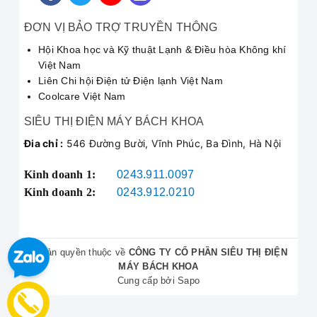
ĐƠN VỊ BẢO TRỢ TRUYỀN THÔNG
⭐ Quy Trình
Dịch Vụ Sửa
Hội Khoa học và Kỹ thuật Lạnh & Điều hòa Không khí
Việt Nam
Máy Hút Ẩm
Chuyên
Liên Chi hội Điện tử Điện lạnh Việt Nam
Nghiệp
Coolcare Việt Nam
SIÊU THỊ ĐIỆN MÁY BÁCH KHOA
Chúng tôi thực hiện quy trình chuẩn 5 bước, đảm bảo
chất lượng dịch vụ tốt nhất:
Đia chỉ :
546 Đường Bười, Vĩnh Phúc, Ba Đình, Hà Nội
Tiếp nhận yêu cầu
: Khách hàng gọi đến
Hotline:
Kinh doanh 1:
0243.911.0097
090.222.3456
, mô tả tình trạng máy.
Kinh doanh 2:
0243.912.0210
Kiểm tra và báo giá
: Kỹ thuật viên đến tận nơi kiểm
tra, xác định nguyên nhân và báo giá chi tiết.
Thực hiện sửa chữa
: Khắc phục sự cố sau khi
khách hàng đồng ý với mức giá. Đảm bảo thao tác
© Bản quyền thuộc về
CÔNG TY CỔ PHẦN SIÊU THỊ ĐIỆN
chuẩn kỹ thuật, nhanh gọn.
MÁY BÁCH KHOA
Vận hành và nghiệm thu
: Sau khi sửa, chạy thử để
Cung cấp bởi
Sapo
đảm bảo máy hoạt động ổn định. Khách hàng kiểm tra
và thanh toán.