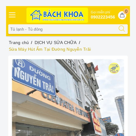
0
Gọi miễn phí
0902223456
Trang chủ
DỊCH VỤ SỬA CHỮA
Sửa Máy Hút Ẩm Tại Đường Nguyễn Trãi