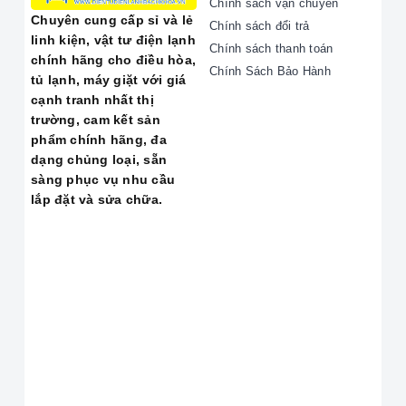
🛠️ Các Lỗi Thường Gặp
Chính sách vận chuyển
Chuyên cung cấp sỉ và lẻ
Chính sách đổi trả
Cần
Sửa Máy Hút Ẩm
linh kiện, vật tư điện lạnh
Chính sách thanh toán
chính hãng cho điều hòa,
Chính Sách Bảo Hành
Chúng tôi chuyên nhận sửa chữa tất cả các dòng máy
tủ lạnh, máy giặt với giá
và các lỗi phổ biến như:
cạnh tranh nhất thị
trường, cam kết sản
phẩm chính hãng, đa
Lỗi Thường
STT
Mô Tả Lỗi
dạng chủng loại, sẵn
Gặp
sàng phục vụ nhu cầu
lắp đặt và sửa chữa.
Máy không lên
nguồn, không
có đèn báo
Máy hút ẩm
1
hoặc có nguồn
không chạy
nhưng motor
không hoạt
động.
Máy vẫn chạy
nhưng không
Máy hút ẩm
có nước chảy