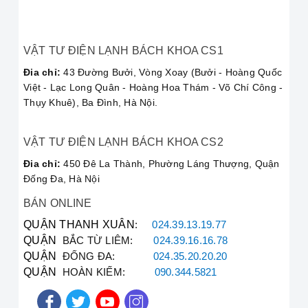
2
không hút
vào bình chứa
được nước
hoặc hiệu suất
hút ẩm kém.
VẬT TƯ ĐIỆN LẠNH BÁCH KHOA CS1
Lỗi cảm biến,
Đia chỉ:
43 Đường Bưởi, Vòng Xoay (Bưởi - Hoàng Quốc
Máy báo lỗi,
lỗi mạch điều
Việt - Lạc Long Quân - Hoàng Hoa Thám - Võ Chí Công -
3
nháy đèn liên
khiển (lỗi E1,
Thụy Khuê), Ba Đình, Hà Nội.
tục
E2, F0...).
VẬT TƯ ĐIỆN LẠNH BÁCH KHOA CS2
Lỗi quạt, lỗi
Máy chạy kêu
motor hoặc
Đia chỉ:
450 Đê La Thành, Phường Láng Thượng, Quận
4
to, rung lắc
lỏng các chi
Đống Đa, Hà Nội
tiết bên trong.
BÁN ONLINE
Đây là các lỗi
QUẬN THANH XUÂN
:
024.39.13.19.77
phức tạp, cần
QUẬN
BẮC TỪ LIÊM:
024.39.16.16.78
Hỏng bo mạch,
thợ
chuyên
QUẬN
ĐỐNG ĐA:
024.35.20.20.20
5
block (máy
nghiệp sửa
QUẬN
HOÀN KIẾM:
090.344.5821
nén)
máy hút ẩm
kiểm tra.