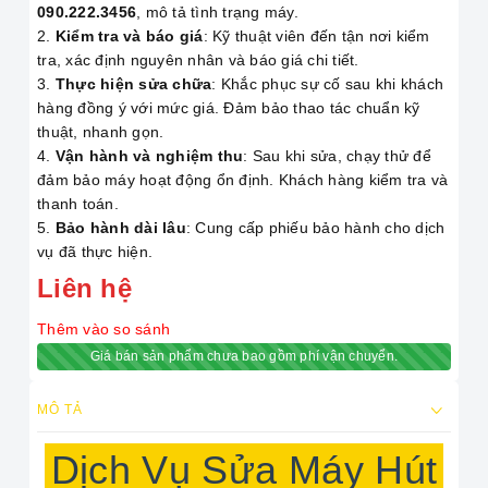
090.222.3456
, mô tả tình trạng máy.
Kiểm tra và báo giá
: Kỹ thuật viên đến tận nơi kiểm
tra, xác định nguyên nhân và báo giá chi tiết.
Thực hiện sửa chữa
: Khắc phục sự cố sau khi khách
hàng đồng ý với mức giá. Đảm bảo thao tác chuẩn kỹ
thuật, nhanh gọn.
Vận hành và nghiệm thu
: Sau khi sửa, chạy thử để
đảm bảo máy hoạt động ổn định. Khách hàng kiểm tra và
thanh toán.
Bảo hành dài lâu
: Cung cấp phiếu bảo hành cho dịch
vụ đã thực hiện.
Liên hệ
Thêm vào so sánh
Giá bán sản phẩm chưa bao gồm phí vận chuyển.
MÔ TẢ
Dịch Vụ Sửa Máy Hút