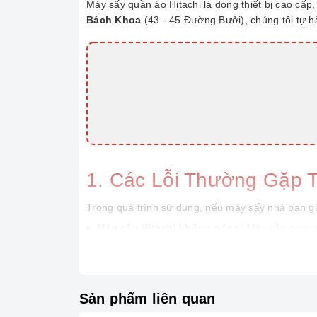
Máy sấy quần áo Hitachi là dòng thiết bị cao cấp,
Bách Khoa
(43 - 45 Đường Bưởi), chúng tôi tự 
1. Các Lỗi Thường Gặp 
Trong quá trình sử dụng, nếu máy sấy nhà bạn gặp
Máy sấy Hitachi không nóng:
Máy vẫn quay 
Máy mất nguồn:
Cắm điện nhưng đèn không sá
Máy báo lỗi trên màn hình:
Các mã lỗi kỹ thuậ
Lồng sấy không quay:
Nghe tiếng động cơ ch
Sản phẩm liên quan
Máy chạy rung lắc mạnh, kêu to
bất thường.