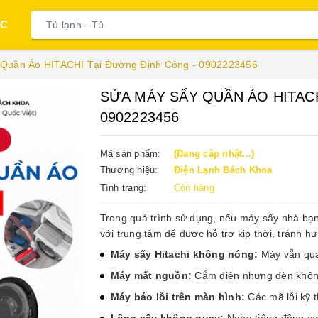
ỤC
Quần Áo HITACHI Tại Đường Định Công - 0902223456
SỬA MÁY SẤY QUẦN ÁO HITAC
0902223456
Mã sản phẩm:
(Đang cập nhật...)
Thương hiệu:
Điện Lạnh Bách Khoa
Tình trạng:
Còn hàng
Trong quá trình sử dụng, nếu máy sấy nhà bạn
với trung tâm để được hỗ trợ kịp thời, tránh 
Máy sấy Hitachi không nóng:
Máy vẫn qua
Máy mất nguồn:
Cắm điện nhưng đèn không
Máy báo lỗi trên màn hình:
Các mã lỗi kỹ t