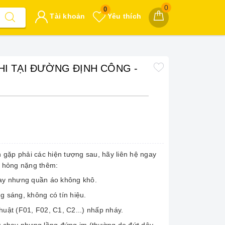
0
0
Tài khoản
Yêu thích
HI TẠI ĐƯỜNG ĐỊNH CÔNG -
 gặp phải các hiện tượng sau, hãy liên hệ ngay
hư hỏng nặng thêm:
y nhưng quần áo không khô.
 sáng, không có tín hiệu.
huật (F01, F02, C1, C2...) nhấp nháy.