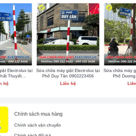
ương trình sấy.
ạnh Bách Khoa 43 Đường Bưởi?
 ty TNHH Vật Tư Kỹ Thuật Điện Tử Điện Lạnh Bách Khoa
luôn l
chuyên sâu về dòng máy Hitachi (cả hàng xuất và hàng nội địa Nhậ
kiện chuẩn 100%, có tem mác rõ ràng, tuổi thọ cao.
o giá trước khi làm. Không phát sinh chi phí vô lý.
ặt Electrolux tại
Sửa chữa máy giặt Electrolux tại
Sửa chữa máy giặ
 Nội, đặc biệt các khu vực Tây Hồ, Cầu Giấy, Ba Đình... kỹ thuật v
hất Thuyết
Phố Duy Tân 0902223456
Phố Dương
223456
09022
n hệ
Liên hệ
Liê
ề Chúng Tôi? (Feedback Thực Tế)
ựa trên sự hài lòng của hàng nghìn khách hàng mỗi năm:
Chính sách mua hàng
á kén thợ, gọi 2 bên trước đến đều lắc đầu. May quá được người que
Chính sách vận chuyển
ạy êm ru như mới. Rất hài lòng!"
—
Chị 
Chính sách đổi trả