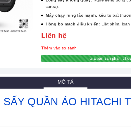
Lồng sấy không quay:
Nghe tiếng động cơ
curoa).
Máy chạy rung lắc mạnh, kêu to
bất thườn
Hỏng bo mạch điều khiển:
Liệt phím, loạn
Liên hệ
Thêm vào so sánh
Giá bán sản phẩm chưa
MÔ TẢ
SẤY QUẦN ÁO HITACHI TẠ