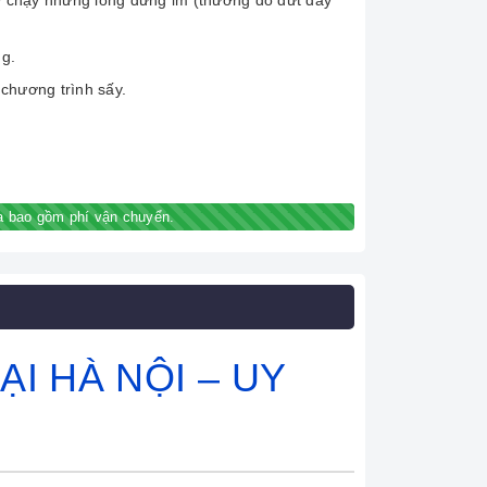
 chạy nhưng lồng đứng im (thường do đứt dây
g.
 chương trình sấy.
 bao gồm phí vận chuyển.
I HÀ NỘI – UY