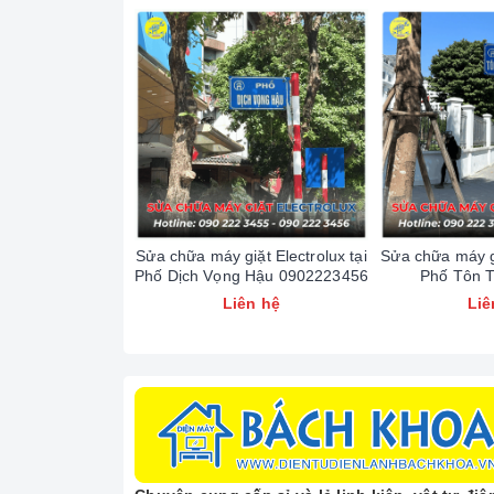
Hỏng bo mạch điều khiển:
Liệt phím, loạn ch
2. Tại Sao Chọn Điện L
Giữa hàng trăm đơn vị sửa chữa tại Hà Nội,
Công
kết vàng:
Kỹ thuật viên giỏi:
Thợ được đào tạo bài bản, 
Linh kiện chính hãng:
Cam kết thay thế linh 
Báo giá minh bạch:
Kỹ thuật viên kiểm tra, bá
Sửa chữa máy giặt Electrolux tại
Sửa chữa máy gi
Phục vụ nhanh chóng:
Mạng lưới rộng khắp Hà
Phố Dịch Vọng Hậu 0902223456
Phố Tôn T
0902
Liên hệ
Liê
3. Khách Hàng Nói Gì V
Uy tín của Điện Lạnh Bách Khoa được xây dựng d
"Máy sấy Hitachi nhà mình là hàng nội địa kh
thuật viên tay nghề rất cứng, sửa xong máy ch