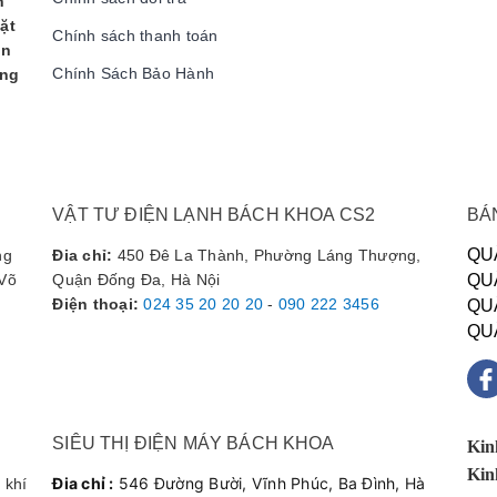
n
ặt
Chính sách thanh toán
ản
Chính Sách Bảo Hành
àng
 mặt. Thợ báo giá minh bạch trước khi làm, không vẽ vời thêm bệnh. 
ửa Chữa
VẬT TƯ ĐIỆN LẠNH BÁCH KHOA CS2
BÁ
o Hitachi
, bảo dưỡng hoặc thay thế linh kiện, vui lòng liên hệ trực 
QU
ng
Đia chỉ:
450 Đê La Thành, Phường Láng Thượng,
ĐIỆN LẠNH BÁCH KHOA
 Võ
Quận Đống Đa, Hà Nội
QU
Điện thoại
:
024 35 20 20 20
-
090 222 3456
QU
ng Bưởi - Hoàng Quốc Việt), Hà Nội.
QU
 cả Thứ 7, Chủ Nhật và ngày lễ!
SIÊU THỊ ĐIỆN MÁY BÁCH KHOA
Kin
Kin
Đia chỉ :
546 Đường Bười, Vĩnh Phúc, Ba Đình, Hà
 khí