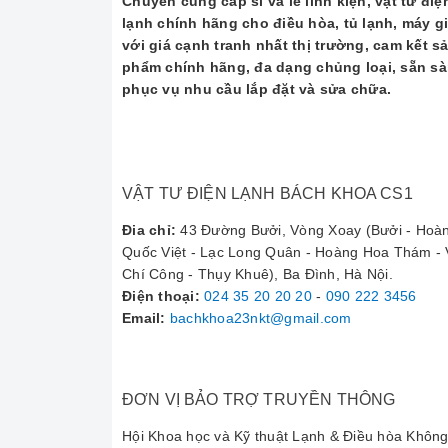
Chuyên cung cấp sỉ và lẻ linh kiện, vật tư điệ
lạnh chính hãng cho điều hòa, tủ lạnh, máy gi
với giá cạnh tranh nhất thị trường, cam kết s
phẩm chính hãng, đa dạng chủng loại, sẵn s
"Dịch vụ nhanh gọn, gọi cái là 30 phút sau có
phục vụ nhu cầu lắp đặt và sửa chữa.
4. Thông Tin Liên Hệ S
VẬT TƯ ĐIỆN LẠNH BÁCH KHOA CS1
Quý khách hàng có nhu cầu
sửa máy sấy quần á
Đia chỉ:
43 Đường Bưởi, Vòng Xoay (Bưởi - Hoà
CÔNG TY TNHH VẬT TƯ KỸ THUẬT ĐIỆN TỬ 
Quốc Việt - Lạc Long Quân - Hoàng Hoa Thám -
Chí Công - Thụy Khuê), Ba Đình, Hà Nội.
📍
Địa chỉ:
43 - 45 Đường Bưởi (Vòng quay Đườ
Điện thoại
:
024 35 20 20 20
-
090 222 3456
📞
Hotline Kỹ Thuật:
090.222.3456
Email:
bachkhoa23nkt@gmail.com
📞
Hỗ Trợ Khách Hàng:
090.222.3455
🌐
Website:
dientudienlanhbachkhoa.vn
Chúng tôi làm việc tất cả các ngày trong tuần, kể
ĐƠN VỊ BẢO TRỢ TRUYỀN THÔNG
Hội Khoa học và Kỹ thuật Lạnh & Điều hòa Không