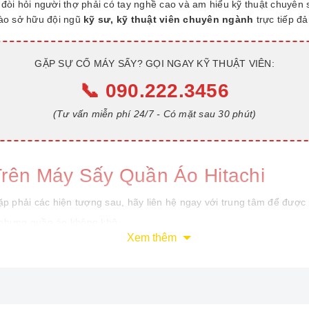
 đòi hỏi người thợ phải có tay nghề cao và am hiểu kỹ thuật chuyên s
hào sở hữu đội ngũ
kỹ sư, kỹ thuật viên chuyên ngành
trực tiếp đ
GẶP SỰ CỐ MÁY SẤY? GỌI NGAY KỸ THUẬT VIÊN:
📞 090.222.3456
(Tư vấn miễn phí 24/7 - Có mặt sau 30 phút)
Trên Máy Sấy Quần Áo Hitachi
 phải các hiện tượng sau, hãy liên hệ ngay với trung tâm để được h
nhưng quần áo không khô.
Xem thêm
ng, không có tín hiệu.
t (F01, F02, C1, C2...) nhấp nháy.
ạy nhưng lồng đứng im (thường do đứt dây curoa).