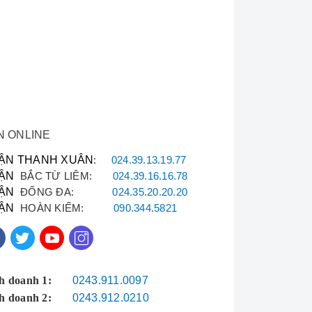
Sẽ ủng hộ dài dài."
—
Anh Hưng (Võ Chí Công, Hà Nội)
⭐⭐⭐⭐⭐
N ONLINE
tiếp qua thông tin dưới đây:
ẬN THANH XUÂN
:
024.39.13.19.77
ẬN
BẮC TỪ LIÊM:
024.39.16.16.78
ẬN
ĐỐNG ĐA:
024.35.20.20.20
ẬN
HOÀN KIẾM:
090.344.5821
h doanh 1:
0243.911.0097
h doanh 2:
0243.912.0210