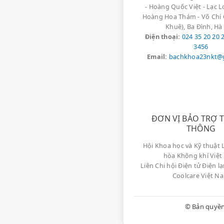
- Hoàng Quốc Việt - Lạc 
Thanh Bìn
Hoàng Hoa Thám - Võ Chí 
Khuê), Ba Đình, Hà
Điện thoại
:
024 35 20 20 
3456
"Máy sưởi dầu nhà t
Email:
bachkhoa23nkt@
ngành
đến thay thế
"**Quạt sưởi** nhà
làm việc rất
chuyên
ĐƠN VỊ BẢO TRỢ 
THÔNG
Hội Khoa học và Kỹ thuật 
hòa Không khí Việ
Liên Chi hội Điện tử Điện 
Coolcare Việt N
Máy sưởi nhà bạn
© Bản quyền