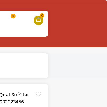
0
0
Yêu thích
Tài khoản
Quạt Sưởi tại
0902223456