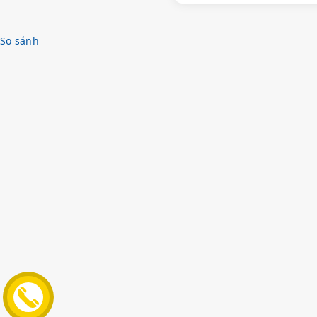
So sánh
Địa c