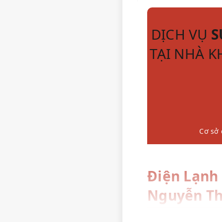
DỊCH VỤ
S
TẠI NHÀ 
Cơ sở 
Điện Lạnh
Nguyễn Th
Khu vực **Đường Ngu