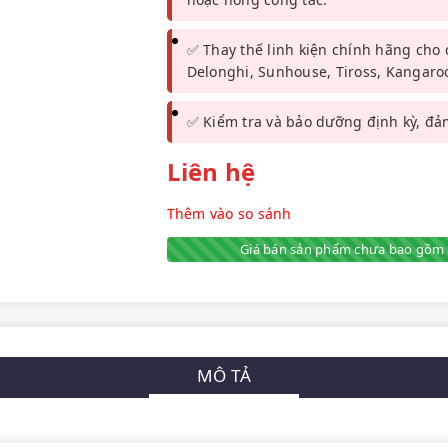
✅ Thay thế linh kiện chính hãng cho
Delonghi, Sunhouse, Tiross, Kangaroo,
✅ Kiểm tra và bảo dưỡng định kỳ, đả
Liên hệ
Thêm vào so sánh
Giá bán sản phẩm chưa bao gồm 
MÔ TẢ