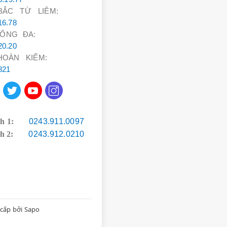
ẮC TỪ LIÊM:
16.78
ỐNG ĐA:
20.20
thuật viên chuyên
OÀN KIẾM:
821
hu Đô Thị Mỗ Lao)
ả hợp lý. Thái độ
h 1:
0243.911.0097
Gần Big C Hà Đông)
nh 2:
0243.912.0210
để được kiểm tra
cấp bởi
Sapo