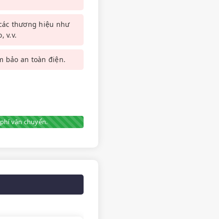
 các thương hiệu như
 v.v.
m bảo an toàn điện.
phí vận chuyển.