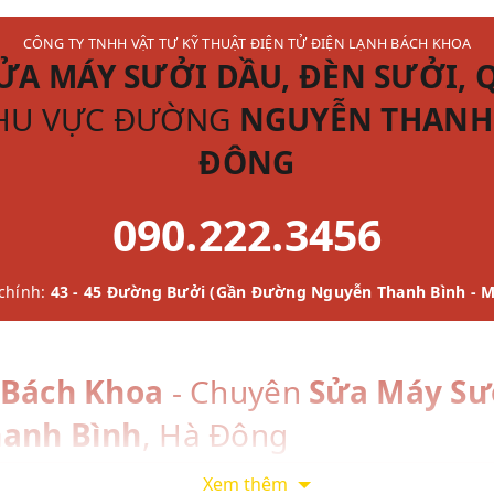
CÔNG TY TNHH VẬT TƯ KỸ THUẬT ĐIỆN TỬ ĐIỆN LẠNH BÁCH KHOA
ỬA MÁY SƯỞI DẦU, ĐÈN SƯỞI, 
KHU VỰC ĐƯỜNG
NGUYỄN THANH 
ĐÔNG
090.222.3456
chính:
43 - 45 Đường Bưởi (Gần Đường Nguyễn Thanh Bình - M
 Bách Khoa
- Chuyên
Sửa Máy Sư
anh Bình
, Hà Đông
Xem thêm
yễn Thanh Bình**, thuộc Quận **Hà Đông** (gần KĐT Mỗ Lao), 