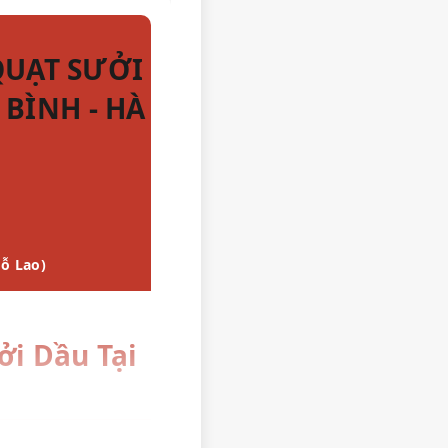
QUẠT SƯỞI
BÌNH - HÀ
ỗ Lao)
ởi Dầu Tại
là khu vực có nhiều