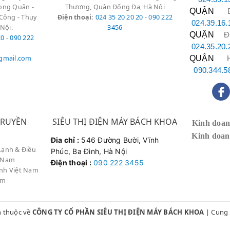
Long Quân -
h
-
Hà Đông
Thượng, Quận Đống Đa, Hà Nội
QUẬN
B
Công - Thụy
Điện thoại
:
024 35 20 20 20
-
090 222
024.39.16.
 Nội.
3456
QUẬN
Đ
20
-
090 222
024.35.20.
ôi ở Nguyễn Thanh Bình bị rò rỉ dầu. Gọi
Điện Lạnh Bách Khoa
,
kỹ 
gmail.com
QUẬN
H
 Gioăng và bảo dưỡng rất sạch sẽ. Dịch vụ rất
uy tín
!"
090.344.5
— Anh Hùng (K
 tôi bị lỗi không nóng. Thợ đến
sửa chữa tại nhà
nhanh chóng, giá c
 nghiệp
."
TRUYỀN
SIÊU THỊ ĐIỆN MÁY BÁCH KHOA
Kinh doan
— Chị Mai (
Kinh doa
Đia chỉ :
546 Đường Bười, Vĩnh
Lạnh & Điều
Phúc, Ba Đình, Hà Nội
t Nam
Điện thoại :
090 222 3455
lạnh Việt Nam
am
 đang gặp trục trặc? Liên hệ ngay
Hotline sửa máy sưởi
miễn phí:
 thuộc về
CÔNG TY CỔ PHẦN SIÊU THỊ ĐIỆN MÁY BÁCH KHOA
|
Cung 
090.222.3456