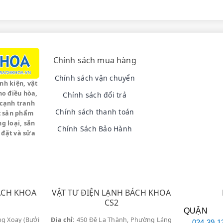
ch Hàng Đường
Nguyễn Thanh Bì
h Vụ Sửa Chữa Tại Nhà
Của Chúng
huật viên chuyên ngành Đảm nhiệm
: Đảm bảo chẩn đoán lỗi chí
Chính sách mua hàng
Chính sách vận chuyển
inh kiện, vật
ho điều hòa,
 Tiện lợi, không cần mang vác cồng kềnh, phục vụ nhanh chóng
Chính sách đổi trả
 cạnh tranh
g vòng 30 phút.
Chính sách thanh toán
t sản phẩm
g loại, sẵn
Chính Sách Bảo Hành
ãng
: Thay thế linh kiện có nguồn gốc rõ ràng, bảo hành dài hạn.
 đặt và sửa
 Báo giá cụ thể trước khi tiến hành sửa chữa.
óng
: Phản ứng kịp thời qua
hotline sửa máy sưởi
090.222.3456.
ÁCH KHOA
VẬT TƯ ĐIỆN LẠNH BÁCH KHOA
CS2
ủa Khách Hàng Tại Khu Vực Đườ
QUẬN
g Xoay (Bưởi
Đia chỉ:
450 Đê La Thành, Phường Láng
024.39.1