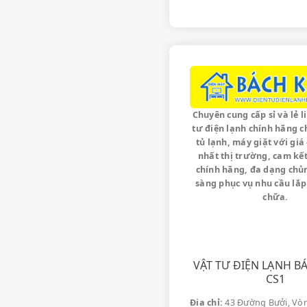
Lý Do Khá
Tưởng
Dịc
100% Kỹ sư, Kỹ t
hiệu quả.
Chuyên cung cấp sỉ và lẻ l
tư điện lạnh chính hãng c
Sửa chữa tại nhà
:
tủ lạnh, máy giặt với giá
Thanh Bình** tron
nhất thị trường, cam kế
chính hãng, đa dạng chủn
Linh kiện chính h
sàng phục vụ nhu cầu lắp
chữa.
Giá cả minh bạch
:
Phục vụ nhanh ch
VẬT TƯ ĐIỆN LẠNH B
CS1
Đánh Giá C
Đia chỉ:
43 Đường Bưởi, Vòn