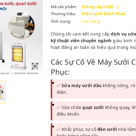
Mã sản phẩm:
(Đang cập nhật...)
Thương hiệu:
Điện Lạnh Bách Khoa
Tình trạng:
Còn hàng
Chúng tôi cam kết cung cấp
dịch vụ sửa
kỹ thuật viên chuyên ngành
giàu kinh 
hoạt động an toàn và hiệu quả trong mù
Các Sự Cố Về Máy Sưởi 
Phục:
✅
Sửa máy sưởi dầu
không nóng, rò 
điện.
✅ Sửa chữa
quạt sưởi
không quay, kh
điều khiển.
✅ Khắc phục sự cố
đèn sưởi
nhà tắm
hoặc hỏng công tắc.