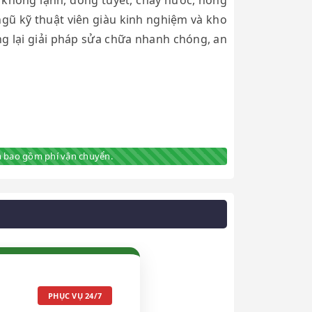
 không lạnh, đóng tuyết, chảy nước, hỏng
ngũ kỹ thuật viên giàu kinh nghiệm và kho
ng lại giải pháp sửa chữa nhanh chóng, an
 bao gồm phí vận chuyển.
PHỤC VỤ 24/7