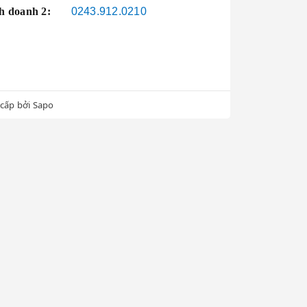
h doanh 2:
0243.912.0210
cấp bởi
Sapo
ck
ước, nên ngắt
 có thể dẫn đến
h tốt nhất để tiết