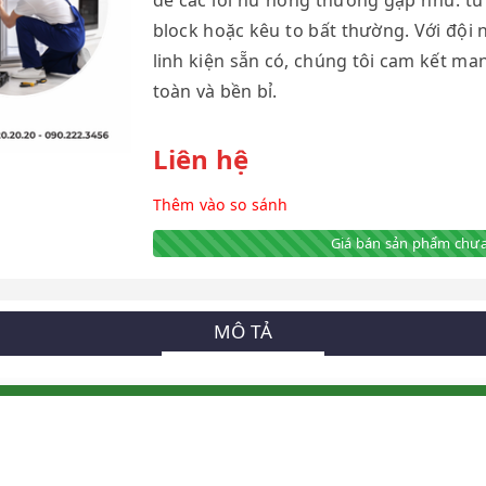
để các lỗi hư hỏng thường gặp như: tủ
block hoặc kêu to bất thường. Với đội 
linh kiện sẵn có, chúng tôi cam kết ma
toàn và bền bỉ.
Liên hệ
Thêm vào so sánh
Giá bán sản phẩm chưa
MÔ TẢ