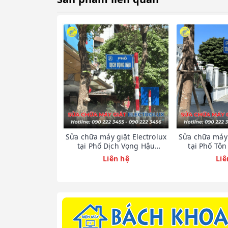
Sửa chữa máy giặt Electrolux
Sửa chữa máy 
tại Phố Dịch Vọng Hậu
tại Phố Tôn
0902223456
0902
Liên hệ
Liê
Lý do nên chọn