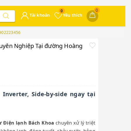
0
0
Tài khoản
Yêu thích
0902223456
Chuyên Nghiệp Tại đường Hoàng
Inverter, Side-by-side ngay tại
ư Điện lạnh Bách Khoa
chuyên xử lý triệt