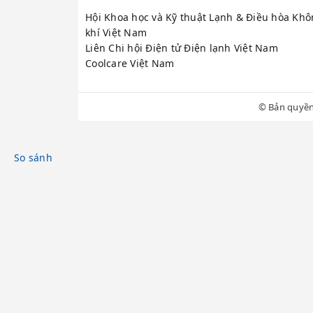
Tủ lạnh không lạnh/
Hội Khoa học và Kỹ thuật Lạnh & Điều hòa Kh
khí Việt Nam
Hỏng Block (Máy nén
Liên Chi hội Điện tử Điện lạnh Việt Nam
Coolcare Việt Nam
Lỗi Board mạch điều
© Bản quyền
Tủ lạnh kêu to, run
Địa chỉ trung tâm
So sánh
Hotline hỗ trợ 24/7
LỜI KHUYÊN TỪ K
nguồn điện và gọi 
hỏng Block – linh k
kiệm điện năng và k