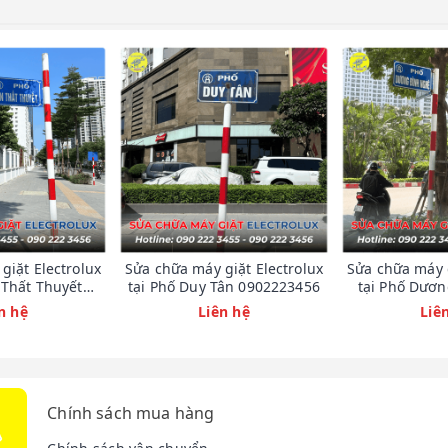
giặt Electrolux
Sửa chữa máy giặt Electrolux
Sửa chữa máy g
 Thất Thuyết
tại Phố Duy Tân 0902223456
tại Phố Dươ
223456
09022
n hệ
Liên hệ
Liê
 dịch vụ sửa tủ lạnh tại Bách Khoa
Chính sách mua hàng