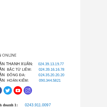
g:
 chuẩn mã, bảo
 bị điện lạnh.
N ONLINE
giá chi tiết trước
ông phát sinh chi
ẬN THANH XUÂN
:
024.39.13.19.77
ẬN
BẮC TỪ LIÊM:
024.39.16.16.78
ẬN
ĐỐNG ĐA:
024.35.20.20.20
ẬN
HOÀN KIẾM:
090.344.5821
h doanh 1:
0243.911.0097