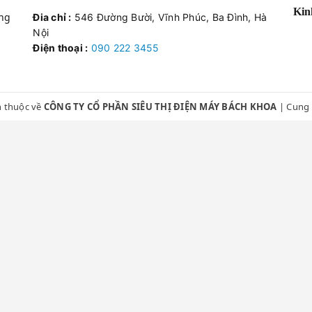
kém lạnh
Xử lý nạp gas, thông tắc hệ thống lạnh
Kin
ông
Đia chỉ :
546 Đường Bười, Vĩnh Phúc, Ba Đình, Hà
Nội
)
Thay Block chính hãng đúng công suất
Điện thoại :
090 222 3455
 khiển
Sửa chữa hoặc thay thế mạch Inverter
 thuộc về
CÔNG TY CỔ PHẦN SIÊU THỊ ĐIỆN MÁY BÁCH KHOA
|
Cung 
g mạnh
Thay quạt dàn lạnh/nóng, cân chỉnh blo
43 - 45 Đường Bưởi, Ba Đình, Hà Nội
090.222.34.56
Ỹ THUẬT:
Khi thấy tủ lạnh có dấu hiệu không lạnh hoặc chảy n
ngay cho thợ kỹ thuật. Việc cố tình sử dụng khi thiết bị đang lỗi
iện đắt tiền nhất của tủ lạnh. Vệ sinh và bảo trì tủ định kỳ là các
éo dài tuổi thọ thiết bị.