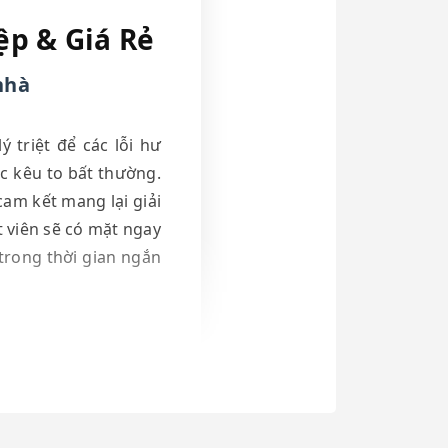
ệp & Giá Rẻ
nhà
ý triệt để các lỗi hư
c kêu to bất thường.
cam kết mang lại giải
t viên sẽ có mặt ngay
 trong thời gian ngắn