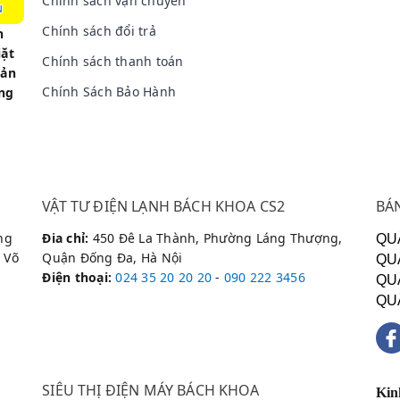
Chính sách vận chuyển
Chính sách đổi trả
n
iỏi:
Linh kiện chính hãn
iặt
Chính sách thanh toán
, kỹ thuật viên chuyên
Cam kết thay thế linh kiện
sản
ệc kiểm tra và sửa chữa.
hành dài hạn cho mọi thiết
Chính Sách Bảo Hành
àng
i:
Báo giá minh bạch:
VẬT TƯ ĐIỆN LẠNH BÁCH KHOA CS2
BÁ
i nhà khách hàng khu vực
Kiểm tra lỗi kỹ càng và báo 
ết kiệm thời gian vận
khi tiến hành sửa chữa, kh
ng
Đia chỉ:
450 Đê La Thành, Phường Láng Thượng,
QU
phí ẩn.
 Võ
Quận Đống Đa, Hà Nội
QU
Điện thoại
:
024 35 20 20 20
-
090 222 3456
QU
QU
à hạng mục sửa chữa thường gặp
SIÊU THỊ ĐIỆN MÁY BÁCH KHOA
Kin