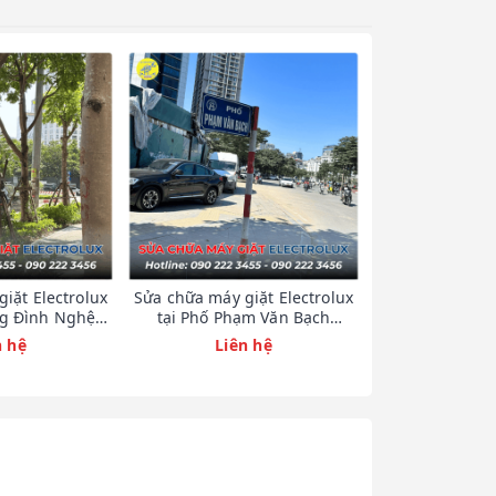
iặt Electrolux
Sửa chữa máy giặt Electrolux
Sửa chữa máy g
ng Đình Nghệ
tại Phố Phạm Văn Bạch
tại Phố T
23456
0902223456
09022
n hệ
Liên hệ
Liên