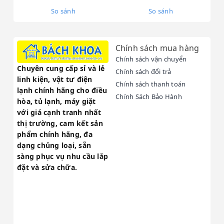
So sánh
So sánh
Chính sách mua hàng
Chính sách vận chuyển
Chuyên cung cấp sỉ và lẻ
Chính sách đổi trả
linh kiện, vật tư điện
Chính sách thanh toán
lạnh chính hãng cho điều
Chính Sách Bảo Hành
hòa, tủ lạnh, máy giặt
với giá cạnh tranh nhất
thị trường, cam kết sản
phẩm chính hãng, đa
Lý do nên chọn dịch vụ sửa
dạng chủng loại, sẵn
tủ lạnh tại Bách Khoa
sàng phục vụ nhu cầu lắp
đặt và sửa chữa.
Kỹ thuật viên giỏi:
Đội ngũ 100% kỹ sư, kỹ thuật viên