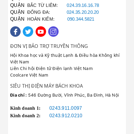
QUẬN
BẮC TỪ LIÊM:
024.39.16.16.78
Báo giá minh bạch:
QUẬN
ĐỐNG ĐA:
024.35.20.20.20
QUẬN
HOÀN KIẾM:
090.344.5821
Kiểm tra lỗi kỹ càng và báo giá chi
tiết trước khi tiến hành sửa chữa,
không phát sinh chi phí ẩn.
ĐƠN VỊ BẢO TRỢ TRUYỀN THÔNG
Hội Khoa học và Kỹ thuật Lạnh & Điều hòa Không khí
Việt Nam
Bảng mã lỗi và hạng mục
Liên Chi hội Điện tử Điện lạnh Việt Nam
sửa chữa thường gặp
Coolcare Việt Nam
SIÊU THỊ ĐIỆN MÁY BÁCH KHOA
Đia chỉ :
546 Đường Bười, Vĩnh Phúc, Ba Đình, Hà Nội
Tủ lạnh
không
Xử lý nạp gas, thông
Kinh doanh 1:
0243.911.0097
lạnh/kém
tắc hệ thống lạnh
Kinh doanh 2:
0243.912.0210
lạnh
Hỏng Block
Thay Block chính