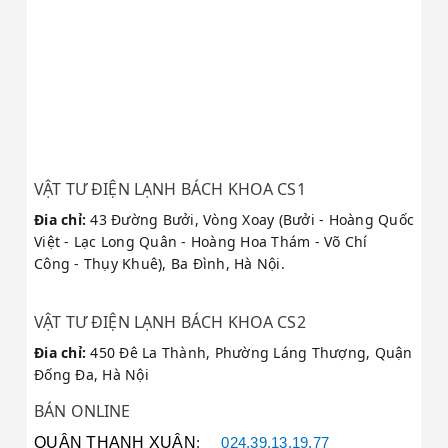
chuyên ngành đảm nhiệm việc
kiểm tra và sửa chữa.
Linh kiện chính hãng:
Cam kết thay thế linh kiện chuẩn
VẬT TƯ ĐIỆN LẠNH BÁCH KHOA CS1
mã, bảo hành dài hạn cho mọi
thiết bị điện lạnh.
Đia chỉ:
43 Đường Bưởi, Vòng Xoay (Bưởi - Hoàng Quốc
Việt - Lạc Long Quân - Hoàng Hoa Thám - Võ Chí
Công - Thụy Khuê), Ba Đình, Hà Nội.
Phục vụ tận nơi:
VẬT TƯ ĐIỆN LẠNH BÁCH KHOA CS2
Hỗ trợ sửa chữa tại nhà khách
Đia chỉ:
450 Đê La Thành, Phường Láng Thượng, Quận
hàng khu vực Hà Nội, giúp ông tiết
Đống Đa, Hà Nội
kiệm thời gian vận chuyển.
BÁN ONLINE
QUẬN THANH XUÂN
:
024.39.13.19.77