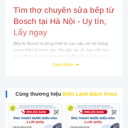
Tìm thợ chuyên sửa bếp từ
Bosch tại Hà Nội - Uy tín,
Lấy ngay
Bếp từ Bosch là dòng thiết bị cao cấp với hệ thống
mạch điện tử phức tạp. Khi gặp sự cố, bạn cần tìm
đúng
thợ chuyên sửa bếp từ Bosch
để đảm bảo
bắt đúng bệnh, thay đúng linh kiện chính hãng.
Điện
Xem thêm
Lạnh Bách Khoa
tự hào là đơn vị số 1 tại Hà Nội
chuyên sâu trong lĩnh vực bảo trì và sửa chữa bếp từ
Bosch.
Cùng thương hiệu
Điện Lạnh Bách Khoa