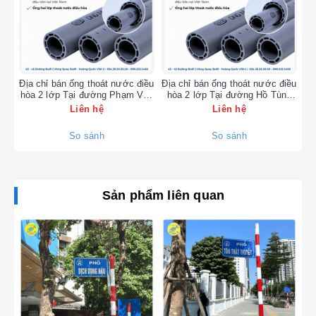
Địa chỉ bán ống thoát nước điều
Địa chỉ bán ống thoát nước điều
Đị
hòa 2 lớp Tại đường Phạm Văn
hòa 2 lớp Tại đường Hồ Tùng
hò
Đồng - 0902223456
Mậu - 0902223456
Liên hệ
Liên hệ
So sánh
So sánh
Tại sao chỉ nên gọi thợ
Sản phẩm liên quan
chuyên biệt cho bếp từ
Bosch?
Không giống như các loại bếp thông thường, bếp
Bosch sử dụng công nghệ Đức với các mã lỗi đặc
trưng. Chúng tôi tập trung 100% nguồn lực và kỹ
thuật vào dòng sản phẩm này, cam kết: