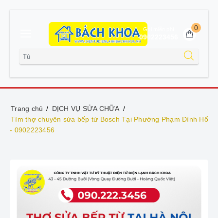
0
Gọi miễn phí
0902223456
Trang chủ
DỊCH VỤ SỬA CHỮA
Tìm thợ chuyên sửa bếp từ Bosch Tại Phường Phạm Đình Hổ
- 0902223456