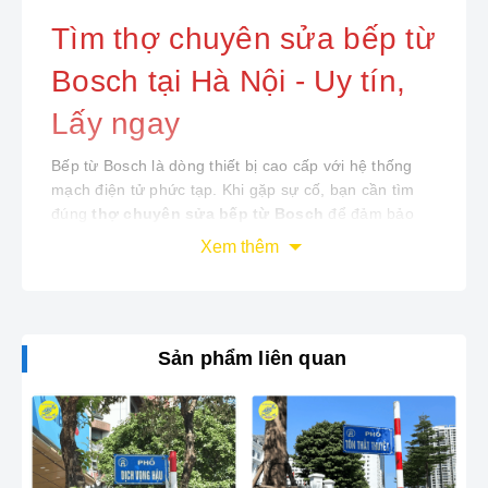
Tìm thợ chuyên sửa bếp từ
Bosch tại Hà Nội - Uy tín,
Lấy ngay
Bếp từ Bosch là dòng thiết bị cao cấp với hệ thống
mạch điện tử phức tạp. Khi gặp sự cố, bạn cần tìm
đúng
thợ chuyên sửa bếp từ Bosch
để đảm bảo
bắt đúng bệnh, thay đúng linh kiện chính hãng.
Điện
Xem thêm
Lạnh Bách Khoa
tự hào là đơn vị số 1 tại Hà Nội
chuyên sâu trong lĩnh vực bảo trì và sửa chữa bếp từ
Bosch.
Sản phẩm liên quan