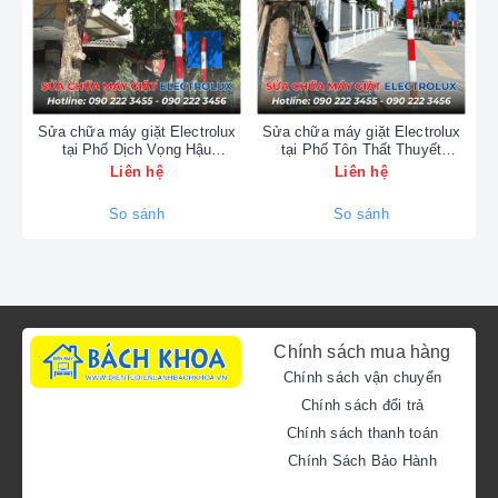
Sửa chữa máy giặt Electrolux
Sửa chữa máy giặt Electrolux
S
tại Phố Dịch Vọng Hậu
tại Phố Tôn Thất Thuyết
t
0902223456
0902223456
Liên hệ
Liên hệ
So sánh
So sánh
Tại sao chỉ nên gọi thợ
chuyên biệt cho bếp từ
Chính sách mua hàng
Bosch?
Chính sách vận chuyển
Chuyên cung cấp sỉ và lẻ
Chính sách đổi trả
Không giống như các loại bếp thông thường, bếp
linh kiện, vật tư điện lạnh
Chính sách thanh toán
Bosch sử dụng công nghệ Đức với các mã lỗi đặc
chính hãng cho điều hòa,
Chính Sách Bảo Hành
trưng. Chúng tôi tập trung 100% nguồn lực và kỹ
tủ lạnh, máy giặt với giá
thuật vào dòng sản phẩm này, cam kết:
cạnh tranh nhất thị