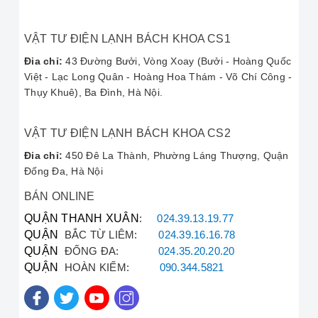
Chỉ cần gọi đến
hotline sửa máy
,
kỹ thuật viên
của
chúng tôi sẽ có mặt tại các khu vực như Võ Chí Công,
Trần Cung và toàn bộ địa bàn Hà Nội.
VẬT TƯ ĐIỆN LẠNH BÁCH KHOA CS1
Nếu bạn đang cần tìm một
dịch vụ sửa máy
Panasonic
Đia chỉ:
43 Đường Bưởi, Vòng Xoay (Bưởi - Hoàng Quốc
tin cậy, hãy liên hệ ngay!
Việt - Lạc Long Quân - Hoàng Hoa Thám - Võ Chí Công -
Thụy Khuê), Ba Đình, Hà Nội.
© Công ty TNHH Vật tư Kỹ thuật Điện tử Lạnh Bách Khoa
|
Hotline sửa máy:
090.222.3456
VẬT TƯ ĐIỆN LẠNH BÁCH KHOA CS2
Đia chỉ:
450 Đê La Thành, Phường Láng Thượng, Quận
Đống Đa, Hà Nội
BÁN ONLINE
QUẬN THANH XUÂN
:
024.39.13.19.77
QUẬN
BẮC TỪ LIÊM:
024.39.16.16.78
QUẬN
ĐỐNG ĐA:
024.35.20.20.20
QUẬN
HOÀN KIẾM:
090.344.5821