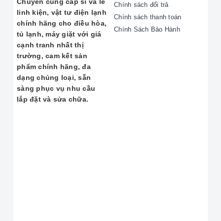
Chuyên cung cấp sỉ và lẻ
Chính sách đổi trả
tôi được sửa rất nhanh và hoạt động tốt trở
linh kiện, vật tư điện lạnh
Chính sách thanh toán
lại. Cảm ơn
dịch vụ sửa máy chuyên
chính hãng cho điều hòa,
nghiệp
của Bách Khoa!"
Chính Sách Bảo Hành
tủ lạnh, máy giặt với giá
- Anh Tùng (Đống Đa, Hà Nội)
cạnh tranh nhất thị
trường, cam kết sản
phẩm chính hãng, đa
"Dịch vụ
vệ sinh máy
giặt rất cẩn thận và
dạng chủng loại, sẵn
sạch sẽ. Kỹ thuật viên giải thích rõ ràng các
sàng phục vụ nhu cầu
bước làm việc. Rất hài lòng với sự
uy tín
và
lắp đặt và sửa chữa.
chất lượng phục vụ."
- Chị Hoa (Hoàng Quốc Việt, Hà Nội)
CAM KẾT CHẤT LƯỢNG VÀ KHU
VỰC PHỤC VỤ
Chúng tôi cam kết cung cấp
dịch vụ sửa máy
chất lượng
cao, với linh kiện chính hãng và chế độ bảo hành rõ ràng.