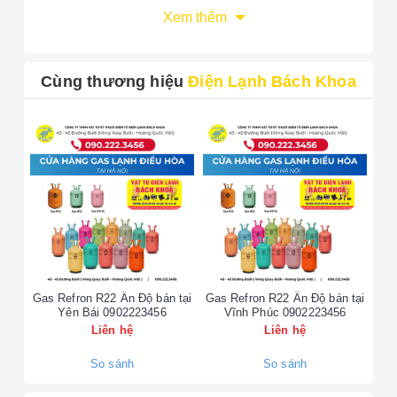
LIÊN HỆ NGAY -
HOTLINE SỬA
Xem thêm
MÁY
PANASONIC TẠI HÀ NỘI HỖ
TRỢ 24/7
Cùng thương hiệu
Điện Lạnh Bách Khoa
☎️ 090.222.3456
Địa chỉ: 43 - 45 Đường Bưởi (Vòng Xoay Bưởi -
Hoàng Quốc Việt)
Điện thoại bàn:
024.35.20.20.20
DỊCH VỤ SỬA CHỮA VÀ BẢO
Gas Refron R22 Ấn Độ bán tại
Gas Refron R22 Ấn Độ bán tại
Gas
Yên Bái 0902223456
Vĩnh Phúc 0902223456
TRÌ THIẾT BỊ PANASONIC
UY
Liên hệ
Liên hệ
TÍN
So sánh
So sánh
Chúng tôi chuyên cung cấp dịch vụ sửa chữa, bảo trì, và