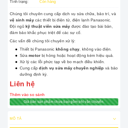
Tình trạng:
Còn hàng
Chúng tôi chuyên cung cấp dịch vụ sửa chữa, bảo trì, và
vệ sinh máy
các thiết bị điện tử, điện lạnh Panasonic.
Đội ngũ
kỹ thuật viên sửa máy
được đào tạo bài bản,
đảm bảo khắc phục triệt để các sự cố.
Các vấn đề chúng tôi chuyên xử lý:
Thiết bị Panasonic
không chạy
, không vào điện.
Sửa
motor
bị hỏng hoặc hoạt động kém hiệu quả.
Xử lý các lỗi phức tạp về bo mạch điều khiển.
Cung cấp
dịch vụ sửa máy chuyên nghiệp
và bảo
dưỡng định kỳ.
Liên hệ
Thêm vào so sánh
Giá bán sản phẩm chưa bao gồm phí vận chuyển.
MÔ TẢ