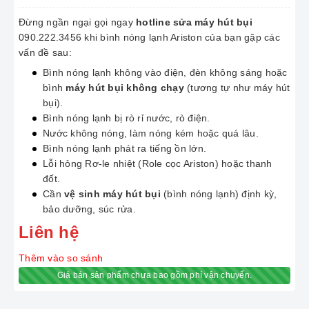
Đừng ngần ngại gọi ngay
hotline sửa máy hút bụi
090.222.3456 khi bình nóng lạnh Ariston của bạn gặp các
vấn đề sau:
Bình nóng lạnh không vào điện, đèn không sáng hoặc
bình
máy hút bụi không chạy
(tương tự như máy hút
bụi).
Bình nóng lạnh bị rò rỉ nước, rò điện.
Nước không nóng, làm nóng kém hoặc quá lâu.
Bình nóng lạnh phát ra tiếng ồn lớn.
Lỗi hỏng Rơ-le nhiệt (Role cọc Ariston) hoặc thanh
đốt.
Cần
vệ sinh máy hút bụi
(bình nóng lạnh) định kỳ,
bảo dưỡng, súc rửa.
Liên hệ
Thêm vào so sánh
Giá bán sản phẩm chưa bao gồm phí vận chuyển.