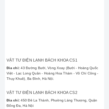
Linh Kiện Thay Thế
Chính Hãng - Đảm Bảo
Chất Lượng
Chúng tôi chỉ sử dụng linh kiện
Ariston chính
hãng
để thay thế, đảm bảo độ bền và an toàn
cho thiết bị của quý khách. Đặc biệt là linh kiện
VẬT TƯ ĐIỆN LẠNH BÁCH KHOA CS1
quan trọng như:
Đia chỉ:
43 Đường Bưởi, Vòng Xoay (Bưởi - Hoàng Quốc
Rơ-le cọc Ariston
: Đảm bảo kiểm soát
Việt - Lạc Long Quân - Hoàng Hoa Thám - Võ Chí Công -
nhiệt độ chính xác và an toàn. Thông số
Thụy Khuê), Ba Đình, Hà Nội.
kỹ thuật phổ biến: 220V - 16A, kích thước
khoảng 21.3cm.
Thanh đốt (mayso) và các bộ phận điện
VẬT TƯ ĐIỆN LẠNH BÁCH KHOA CS2
tử khác.
Đia chỉ:
450 Đê La Thành, Phường Láng Thượng, Quận
Đống Đa, Hà Nội