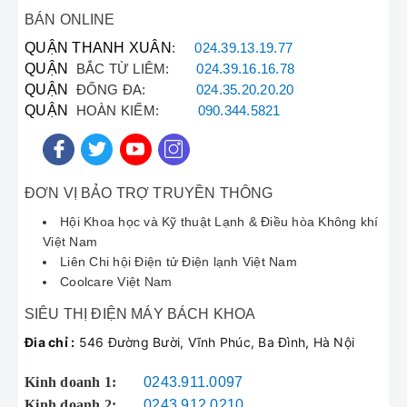
BÁN ONLINE
⭐ Phản Hồi Từ Khách
QUẬN THANH XUÂN
:
024.39.13.19.77
QUẬN
BẮC TỪ LIÊM:
024.39.16.16.78
Hàng Đã Sử Dụng Dịch
QUẬN
ĐỐNG ĐA:
024.35.20.20.20
QUẬN
HOÀN KIẾM:
090.344.5821
Vụ
Sự hài lòng của khách hàng là động lực để đội
ngũ
Bách Khoa sửa máy hút bụi
(và thiết bị
ĐƠN VỊ BẢO TRỢ TRUYỀN THÔNG
Ariston) không ngừng nâng cao chất lượng
dịch vụ.
Hội Khoa học và Kỹ thuật Lạnh & Điều hòa Không khí
Việt Nam
"Tôi rất hài lòng với dịch vụ. Kỹ thuật viên
Liên Chi hội Điện tử Điện lạnh Việt Nam
đến nhanh sau khi tôi gọi qua
hotline
Coolcare Việt Nam
sửa máy hút bụi
, kiểm tra và thay rơ-le
SIÊU THỊ ĐIỆN MÁY BÁCH KHOA
cho bình Ariston nhà tôi rất chuyên
nghiệp. Nước nóng lại nhanh như mới!"
Đia chỉ :
546 Đường Bười, Vĩnh Phúc, Ba Đình, Hà Nội
Kinh doanh 1:
0243.911.0097
— Anh Minh,
Trần Cung
(Khách hàng
Kinh doanh 2:
0243.912.0210