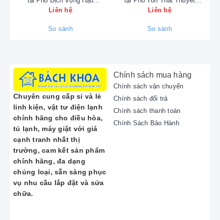
tại Phố Dịch Vọng Hậu
tại Phố Tôn Thất Thuyết
t
nước nóng gián tiếp (như Ariston AN2 R-FE)
0902223456
0902223456
Liên hệ
Liên hệ
đến máy nước nóng trực tiếp (như Ariston
VITALY).
So sánh
So sánh
Các Lỗi Thường Gặp Cần Hỗ Trợ Bảo
Hành/Sửa Chữa
Đừng ngần ngại gọi ngay
hotline sửa máy hút
bụi
090.222.3456 khi bình nóng lạnh Ariston
Chính sách mua hàng
của bạn gặp các vấn đề sau:
Chính sách vận chuyển
Chuyên cung cấp sỉ và lẻ
Chính sách đổi trả
Bình nóng lạnh không vào điện, đèn
linh kiện, vật tư điện lạnh
không sáng hoặc bình
máy hút bụi
Chính sách thanh toán
chính hãng cho điều hòa,
không chạy
(tương tự như máy hút bụi).
Chính Sách Bảo Hành
tủ lạnh, máy giặt với giá
Bình nóng lạnh bị rò rỉ nước, rò điện.
cạnh tranh nhất thị
Nước không nóng, làm nóng kém hoặc
trường, cam kết sản phẩm
quá lâu.
chính hãng, đa dạng
Bình nóng lạnh phát ra tiếng ồn lớn.
chủng loại, sẵn sàng phục
Lỗi hỏng Rơ-le nhiệt (Role cọc Ariston)
vụ nhu cầu lắp đặt và sửa
hoặc thanh đốt.
chữa.
Cần
vệ sinh máy hút bụi
(bình nóng
lạnh) định kỳ, bảo dưỡng, súc rửa.