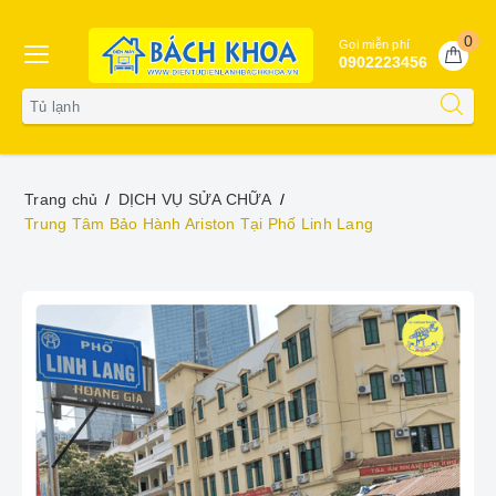
0
Gọi miễn phí
0902223456
Trang chủ
DỊCH VỤ SỬA CHỮA
Trung Tâm Bảo Hành Ariston Tại Phố Linh Lang