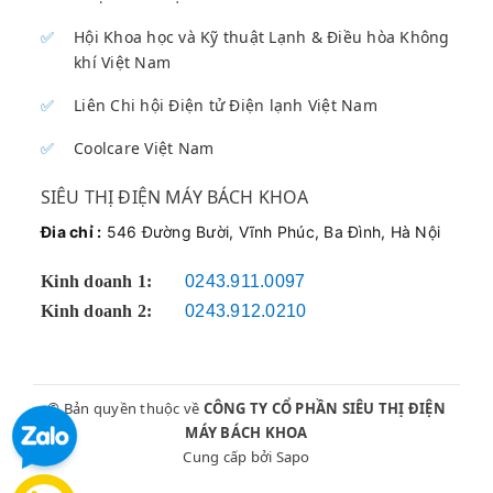
và lịch sự.
Hội Khoa học và Kỹ thuật Lạnh & Điều hòa Không
khí Việt Nam
Thông Tin Liên Hệ Nhanh
Liên Chi hội Điện tử Điện lạnh Việt Nam
DỊCH VỤ SỬA CHỮA 24/7
Coolcare Việt Nam
📞 HOTLINE: 090.222.3456
SIÊU THỊ ĐIỆN MÁY BÁCH KHOA
Địa chỉ
sửa máy hút bụi tại Hà Nội
: 43 -
Đia chỉ :
546 Đường Bười, Vĩnh Phúc, Ba Đình, Hà Nội
45 Đường Bưởi (Vòng Xoay Bưởi - Hoàng
Quốc Việt)
Kinh doanh 1:
0243.911.0097
Kinh doanh 2:
0243.912.0210
© 2025 CÔNG TY TNHH VẬT TƯ KỸ THUẬT ĐIỆN TỬ
ĐIỆN LẠNH BÁCH KHOA | Dịch vụ
kỹ thuật viên sửa
© Bản quyền thuộc về
CÔNG TY CỔ PHẦN SIÊU THỊ ĐIỆN
máy hút bụi
chuyên nghiệp
MÁY BÁCH KHOA
Cung cấp bởi
Sapo