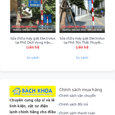
Để đảm bảo quyền lợi tốt nhất, Quý khách
hàng cần lưu ý về quy trình hỗ trợ:
Đối với sản phẩm còn trong thời hạn bảo
hành chính thức của hãng, vui lòng liên
hệ trực tiếp đến
Tổng đài Atlantic: 1900
Sửa chữa máy giặt Electrolux
Sửa chữa máy giặt Electrolux
Sửa
232 465
để được hỗ trợ theo quy định.
tại Phố Dịch Vọng Hậu
tại Phố Tôn Thất Thuyết
tại
0902223456
0902223456
Liên hệ
Liên hệ
🛠️ Đối với các yêu cầu sửa chữa, bảo
dưỡng ngoài bảo hành, thay thế linh kiện
So sánh
So sánh
chất lượng, đội ngũ
kỹ thuật viên sửa
máy hút bụi
và điện lạnh
Bách Khoa
sẵn
sàng phục vụ 24/7. Gọi ngay
hotline sửa
máy hút bụi
090.222.3456
.
Chính sách mua hàng
Các Lỗi Thường Gặp Cần
Chính sách vận chuyển
Chuyên cung cấp sỉ và lẻ
Dịch Vụ
Sửa Máy Nước
Chính sách đổi trả
linh kiện, vật tư điện
Nóng Atlantic
lạnh chính hãng cho điều
Chính sách thanh toán