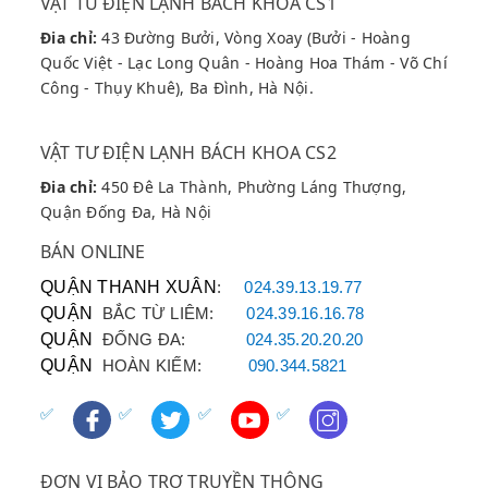
VẬT TƯ ĐIỆN LẠNH BÁCH KHOA CS1
Đia chỉ:
43 Đường Bưởi, Vòng Xoay (Bưởi - Hoàng
Cam Kết Dịch Vụ
Sửa
Quốc Việt - Lạc Long Quân - Hoàng Hoa Thám - Võ Chí
Công - Thụy Khuê), Ba Đình, Hà Nội.
Chữa Uy Tín
Tại Hà Nội
Chúng tôi đặt sự an toàn và chất lượng lên
VẬT TƯ ĐIỆN LẠNH BÁCH KHOA CS2
hàng đầu, cung cấp dịch vụ
sửa máy hút
Đia chỉ:
450 Đê La Thành, Phường Láng Thượng,
bụi uy tín
(sửa Atlantic) theo tiêu chuẩn cao:
Quận Đống Đa, Hà Nội
Kiểm Tra Miễn Phí:
Kỹ thuật viên đến tận
BÁN ONLINE
nơi kiểm tra sự cố.
QUẬN THANH XUÂN
:
024.39.13.19.77
Báo Giá Công Khai:
Chi phí minh bạch,
QUẬN
BẮC TỪ LIÊM:
024.39.16.16.78
không phụ phí ẩn.
QUẬN
ĐỐNG ĐA:
024.35.20.20.20
QUẬN
HOÀN KIẾM:
090.344.5821
Bảo Hành Dài Hạn:
Bảo hành cho linh kiện
thay thế và công việc sửa chữa.
Tác Phong Chuyên Nghiệp:
Đội ngũ
sửa
máy hút bụi chuyên nghiệp
, nhanh nhẹn
ĐƠN VỊ BẢO TRỢ TRUYỀN THÔNG