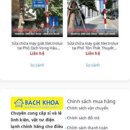
Để đảm bảo quyền lợi tốt nhất, Quý khách
hàng cần lưu ý về quy trình hỗ trợ:
Đối với sản phẩm còn trong thời hạn bảo
hành chính thức của hãng, vui lòng liên
hệ trực tiếp đến
Tổng đài Atlantic: 1900
Sửa chữa máy giặt Electrolux
Sửa chữa máy giặt Electrolux
Sửa
232 465
để được hỗ trợ theo quy định.
tại Phố Dịch Vọng Hậu
tại Phố Tôn Thất Thuyết
tại
0902223456
0902223456
Liên hệ
Liên hệ
🛠️ Đối với các yêu cầu sửa chữa, bảo
dưỡng ngoài bảo hành, thay thế linh kiện
So sánh
So sánh
chất lượng, đội ngũ
kỹ thuật viên sửa
máy hút bụi
và điện lạnh
Bách Khoa
sẵn
sàng phục vụ 24/7. Gọi ngay
hotline sửa
máy hút bụi
090.222.3456
.
Chính sách mua hàng
Các Lỗi Thường Gặp Cần
Chính sách vận chuyển
Chuyên cung cấp sỉ và lẻ
Dịch Vụ
Sửa Máy Nước
Chính sách đổi trả
linh kiện, vật tư điện
Nóng Atlantic
lạnh chính hãng cho điều
Chính sách thanh toán