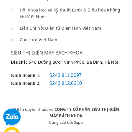
và lịch sự.
Hội Khoa học và Kỹ thuật Lạnh & Điều hòa Không
khí Việt Nam
Thông Tin Liên Hệ Nhanh
Liên Chi hội Điện tử Điện lạnh Việt Nam
DỊCH VỤ SỬA CHỮA 24/7
Coolcare Việt Nam
📞 HOTLINE: 090.222.3456
SIÊU THỊ ĐIỆN MÁY BÁCH KHOA
Địa chỉ
sửa máy hút bụi tại Hà Nội
: 43 -
Đia chỉ :
546 Đường Bười, Vĩnh Phúc, Ba Đình, Hà Nội
45 Đường Bưởi (Vòng Xoay Bưởi - Hoàng
Quốc Việt)
Kinh doanh 1:
0243.911.0097
Kinh doanh 2:
0243.912.0210
© 2025 CÔNG TY TNHH VẬT TƯ KỸ THUẬT ĐIỆN TỬ
ĐIỆN LẠNH BÁCH KHOA | Dịch vụ
kỹ thuật viên sửa
© Bản quyền thuộc về
CÔNG TY CỔ PHẦN SIÊU THỊ ĐIỆN
máy hút bụi
chuyên nghiệp
MÁY BÁCH KHOA
Cung cấp bởi
Sapo