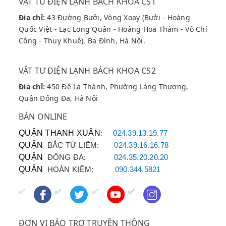
VẬT TƯ ĐIỆN LẠNH BÁCH KHOA CS1
Đia chỉ:
43 Đường Bưởi, Vòng Xoay (Bưởi - Hoàng
Cam Kết Dịch Vụ
Sửa
Quốc Việt - Lạc Long Quân - Hoàng Hoa Thám - Võ Chí
Công - Thụy Khuê), Ba Đình, Hà Nội.
Chữa Uy Tín
Tại Hà Nội
Chúng tôi đặt sự an toàn và chất lượng lên
VẬT TƯ ĐIỆN LẠNH BÁCH KHOA CS2
hàng đầu, cung cấp dịch vụ
sửa máy hút
Đia chỉ:
450 Đê La Thành, Phường Láng Thượng,
bụi uy tín
(sửa Atlantic) theo tiêu chuẩn cao:
Quận Đống Đa, Hà Nội
Kiểm Tra Miễn Phí:
Kỹ thuật viên đến tận
BÁN ONLINE
nơi kiểm tra sự cố.
QUẬN THANH XUÂN
:
024.39.13.19.77
Báo Giá Công Khai:
Chi phí minh bạch,
QUẬN
BẮC TỪ LIÊM:
024.39.16.16.78
không phụ phí ẩn.
QUẬN
ĐỐNG ĐA:
024.35.20.20.20
QUẬN
HOÀN KIẾM:
090.344.5821
Bảo Hành Dài Hạn:
Bảo hành cho linh kiện
thay thế và công việc sửa chữa.
Tác Phong Chuyên Nghiệp:
Đội ngũ
sửa
máy hút bụi chuyên nghiệp
, nhanh nhẹn
ĐƠN VỊ BẢO TRỢ TRUYỀN THÔNG