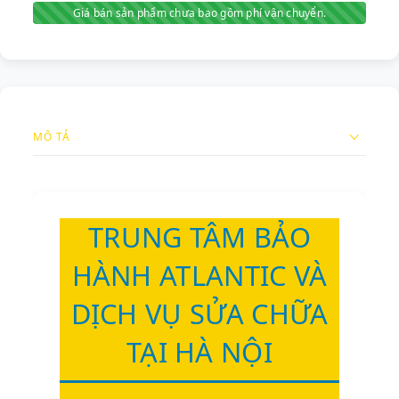
Giá bán sản phẩm chưa bao gồm phí vận chuyển.
MÔ TẢ
TRUNG TÂM BẢO
HÀNH ATLANTIC VÀ
DỊCH VỤ SỬA CHỮA
TẠI HÀ NỘI