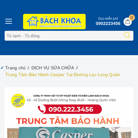
0
Gọi miễn phí
0902223456
Trang chủ
DỊCH VỤ SỬA CHỮA
Trung Tâm Bảo Hành Casper Tại Đường Lạc Long Quân