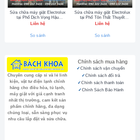
Sửa chữa máy giặt Electrolux
Sửa chữa máy giặt Electrolux
tại Phố Dịch Vọng Hậu
tại Phố Tôn Thất Thuyết
CÔNG TY TNHH VẬT TƯ KỸ THUẬT ĐIỆN
0902223456
0902223456
Liên hệ
Liên hệ
TỬ ĐIỆN LẠNH BÁCH KHOA
tự hào là đối
tác cung cấp dịch vụ kỹ thuật uy tín cho các
So sánh
So sánh
sản phẩm Casper.
Địa chỉ:
43 - 45 Đường Bưởi (Vòng Xoay
Bưởi - Hoàng Quốc Việt), Ba Đình, Hà Nội.
Chính sách mua hàng
Điện thoại:
090.222.3456 | 024.35.20.20.20
Chính sách vận chuyển
Chính sách đổi trả
Chuyên cung cấp sỉ và lẻ linh
kiện, vật tư điện lạnh chính
Chính sách thanh toán
Chúng tôi chuyên tiếp nhận bảo hành, sửa chữa
hãng cho điều hòa, tủ lạnh,
Chính Sách Bảo Hành
các sản phẩm điện lạnh, điện tử gia dụng Casper
máy giặt với giá cạnh tranh
như:
nhất thị trường, cam kết sản
phẩm chính hãng, đa dạng
Điều hòa không khí Casper (treo tường, tủ
chủng loại, sẵn sàng phục vụ
đứng, âm trần)
nhu cầu lắp đặt và sửa chữa.
Tủ lạnh, tủ đông Casper
Tivi Casper
Bình nóng lạnh Casper