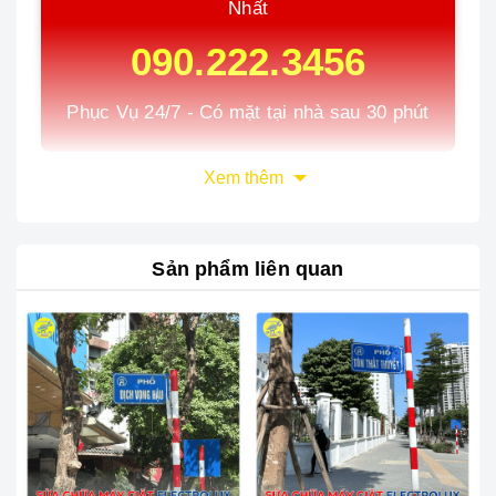
Nhất
090.222.3456
Phục Vụ 24/7 - Có mặt tại nhà sau 30 phút
Xem thêm
Thương hiệu Casper là một trong những nhãn
hiệu điện lạnh và gia dụng được nhiều gia đình
Việt Nam tin dùng. Để đảm bảo quyền lợi và sự
Sản phẩm liên quan
hài lòng tuyệt đối của quý khách hàng tại thủ đô,
Trung Tâm Bảo Hành Casper Tại Hà Nội
của
chúng tôi luôn sẵn sàng cung cấp các dịch vụ sửa
chữa, bảo dưỡng chất lượng cao, chuẩn quy trình
của hãng.
Địa Chỉ Uy Tín và Cam
Kết Chất Lượng