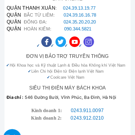
Casper:
QUẬN THANH XUÂN
:
024.39.13.19.77
QUẬN
BẮC TỪ LIÊM:
024.39.16.16.78
Anh Tuấn (Khu vực Võ Chí Công)
QUẬN
ĐỐNG ĐA:
024.35.20.20.20
"Điều hòa Casper nhà tôi bị chảy nước, gọi
QUẬN
HOÀN KIẾM:
090.344.5821
đến
hotline sửa máy hút bụi
090.222.3456
ĐƠN VỊ BẢO TRỢ TRUYỀN THÔNG
của Bách Khoa, chỉ khoảng 30 phút là có kỹ
thuật viên đến kiểm tra. Sửa nhanh, sạch sẽ
Hội Khoa học và Kỹ thuật Lạnh & Điều hòa Không khí Việt Nam
và nhiệt tình. Tôi rất hài lòng với
Liên Chi hội Điện tử Điện lạnh Việt Nam
Bách Khoa sửa máy hút bụi
Coolcare Việt Nam
."
SIÊU THỊ ĐIỆN MÁY BÁCH KHOA
Đia chỉ :
546 Đường Bười, Vĩnh Phúc, Ba Đình, Hà Nội
Chị Mai (Quận Đống Đa)
Kinh doanh 1:
0243.911.0097
"Tivi Casper nhà tôi bị mất tiếng đột ngột, tôi
Kinh doanh 2:
0243.912.0210
mang đến trung tâm ở Đường Bưởi. Các bạn
kiểm tra nhanh chóng, thay thế linh kiện